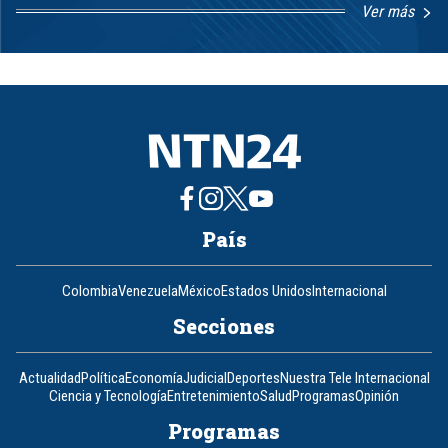
Ver más
Item
1
of
8
País
Colombia
Venezuela
México
Estados Unidos
Internacional
Secciones
Actualidad
Política
Economía
Judicial
Deportes
Nuestra Tele Internacional
Ciencia y Tecnología
Entretenimiento
Salud
Programas
Opinión
Programas