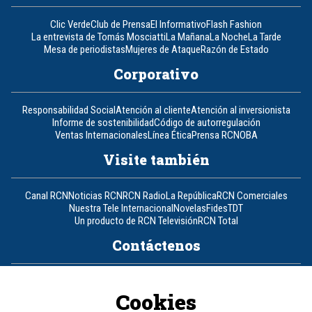
Clic Verde
Club de Prensa
El Informativo
Flash Fashion
La entrevista de Tomás Mosciatti
La Mañana
La Noche
La Tarde
Mesa de periodistas
Mujeres de Ataque
Razón de Estado
Corporativo
Responsabilidad Social
Atención al cliente
Atención al inversionista
Informe de sostenibilidad
Código de autorregulación
Ventas Internacionales
Línea Ética
Prensa RCN
OBA
Visite también
Canal RCN
Noticias RCN
RCN Radio
La República
RCN Comerciales
Nuestra Tele Internacional
Novelas
Fides
TDT
Un producto de RCN Televisión
RCN Total
Contáctenos
Teléfono
+57 (601) 426 92 92
Cookies