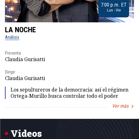
7:00 p.m. ET
Lun - Vie
LA NOCHE
L
Análisis
No
Presenta:
Pr
Claudia Gurisatti
Id
Dirige:
Dir
Claudia Gurisatti
Id
Los sepultureros de la democracia: así el régimen
Ortega-Murillo busca controlar todo el poder
Ver más
Item
1
of
5
Videos