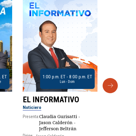
. ET
1:00 p.m. ET - 8:00 p.m. ET
e
Lun - Dom
EL INFORMATIVO
CLUB D
Noticiero
Análisis
Claudia Gurisatti -
Presenta:
Jason Calderón -
Robe
Jefferson Beltrán
Presenta:
Dirige:
Jason Calderón