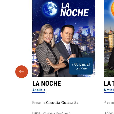
9:30 a.m. ET
7:00 p.m. ET
Sab
Lun - Vie
LA NOCHE
LA 
Análisis
Notic
lgo
Claudia Gurisatti
Presenta:
Presen
Dirige:
Claudia Gurisatti
Dirige: