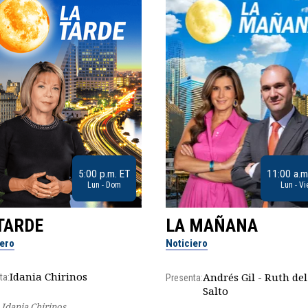
5:00 p.m. ET
11:00 a.m
Lun - Dom
Lun - Vi
TARDE
LA MAÑANA
iero
Noticiero
Idania Chirinos
Andrés Gil - Ruth del
ta:
Presenta:
Salto
Idania Chirinos