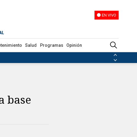
EN VIVO
EN VIVO
AL
etenimiento
Salud
Programas
Opinión
ias de las FARC
ezuela
Nicolás Maduro
Disidencias de las FARC
 en Venezuela
Nicolás Maduro
a base