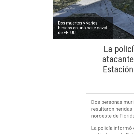
Dos muertos y varios
heridos en una base naval
de EE. UU.
La polic
atacante"
Estación
Dos personas murier
resultaron heridas 
noroeste de Florida
La policía informó