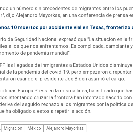
do un número sin precedentes de migrantes entre los puer
r", dijo Alejandro Mayorkas, en una conferencia de prensa e
nos 10 muertos por accidente vial en Texas, fronterizo
ario de Seguridad Nacional expresó que "La situación en la f
ciles a los que nos enfrentamos. Es complicada, cambiante 
 momento de pandemia mundial".
FP las llegadas de inmigrantes a Estados Unidos disminuy
cial de la pandemia del covid-19, pero empezaron a repuntar
ntaron cuando el presidente Joe Biden asumió el cargo.
noticias Europa Press en la misma línea, ha indicado que ha
os intentando cruzar la frontera han intentado hacerlo con a
eriva del seguido rechazo a los migrantes por la política d
e ha obligado a estos a repetir la acción.
:
Migración
México
Alejandro Mayorkas