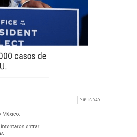
.000 casos de
U.
y México.
intentaron entrar
as.