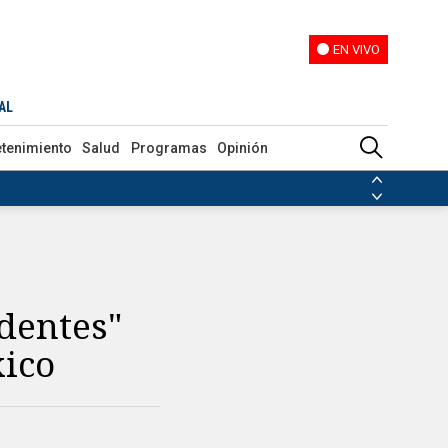
EN VIVO
EN VIVO
AL
etenimiento
Salud
Programas
Opinión
ias de las FARC
ezuela
Nicolás Maduro
Disidencias de las FARC
 en Venezuela
Nicolás Maduro
edentes"
xico