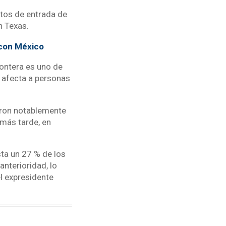
tos de entrada de
n Texas.
 con México
rontera es uno de
y afecta a personas
eron notablemente
 más tarde, en
sta un 27 % de los
nterioridad, lo
el expresidente