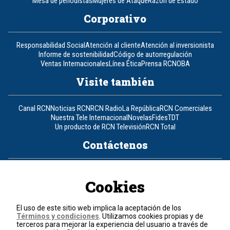
Mesa de periodistas
Mujeres de Ataque
Razón de Estado
Corporativo
Responsabilidad Social
Atención al cliente
Atención al inversionista
Informe de sostenibilidad
Código de autorregulación
Ventas Internacionales
Línea Ética
Prensa RCN
OBA
Visite también
Canal RCN
Noticias RCN
RCN Radio
La República
RCN Comerciales
Nuestra Tele Internacional
Novelas
Fides
TDT
Un producto de RCN Televisión
RCN Total
Contáctenos
Teléfono
+57 (601) 426 92 92
Cookies
Política de datos personales
Política de cookies
El uso de este sitio web implica la aceptación de los
Términos y condiciones
Términos y condiciones
. Utilizamos cookies propias y de
terceros para mejorar la experiencia del usuario a través de