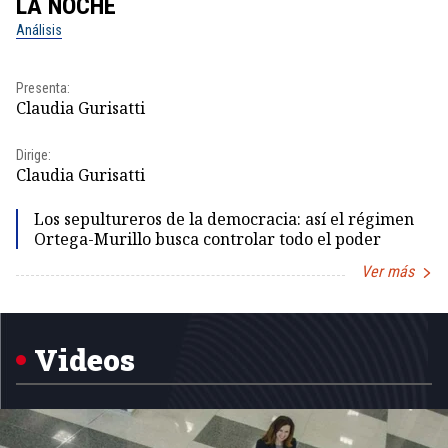
LA NOCHE
L
Análisis
No
Presenta:
Pr
Claudia Gurisatti
Id
Dirige:
Dir
Claudia Gurisatti
Id
Los sepultureros de la democracia: así el régimen
Ortega-Murillo busca controlar todo el poder
Ver más
Item
1
of
5
Videos