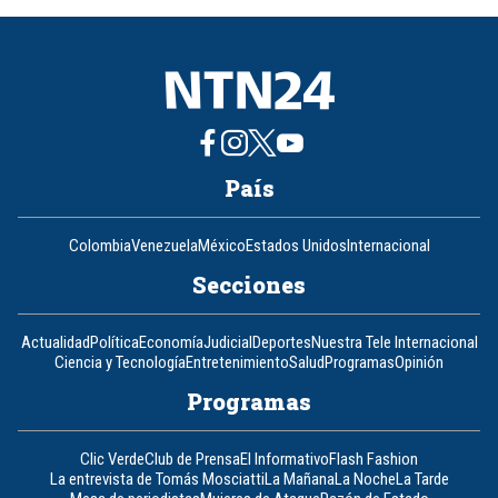
8
País
Colombia
Venezuela
México
Estados Unidos
Internacional
Secciones
Actualidad
Política
Economía
Judicial
Deportes
Nuestra Tele Internacional
Ciencia y Tecnología
Entretenimiento
Salud
Programas
Opinión
Programas
Clic Verde
Club de Prensa
El Informativo
Flash Fashion
La entrevista de Tomás Mosciatti
La Mañana
La Noche
La Tarde