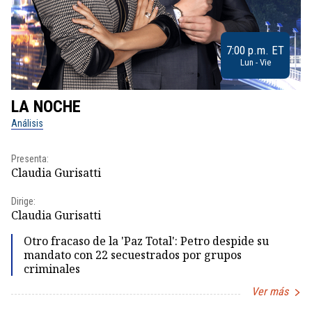
7:00 p.m. ET
Lun - Vie
LA NOCHE
L
Análisis
No
Presenta:
Pr
Claudia Gurisatti
Id
Dirige:
Dir
Claudia Gurisatti
Id
Otro fracaso de la 'Paz Total': Petro despide su
mandato con 22 secuestrados por grupos
criminales
Ver más
Item