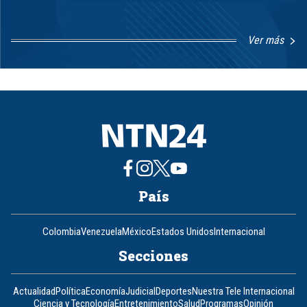
Ver más
Item
1
of
8
País
Colombia
Venezuela
México
Estados Unidos
Internacional
Secciones
Actualidad
Política
Economía
Judicial
Deportes
Nuestra Tele Internacional
Ciencia y Tecnología
Entretenimiento
Salud
Programas
Opinión