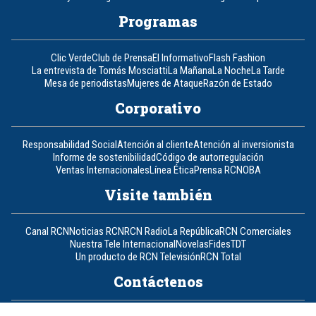
Programas
Clic Verde
Club de Prensa
El Informativo
Flash Fashion
La entrevista de Tomás Mosciatti
La Mañana
La Noche
La Tarde
Mesa de periodistas
Mujeres de Ataque
Razón de Estado
Corporativo
Responsabilidad Social
Atención al cliente
Atención al inversionista
Informe de sostenibilidad
Código de autorregulación
Ventas Internacionales
Línea Ética
Prensa RCN
OBA
Visite también
Canal RCN
Noticias RCN
RCN Radio
La República
RCN Comerciales
Nuestra Tele Internacional
Novelas
Fides
TDT
Un producto de RCN Televisión
RCN Total
Contáctenos