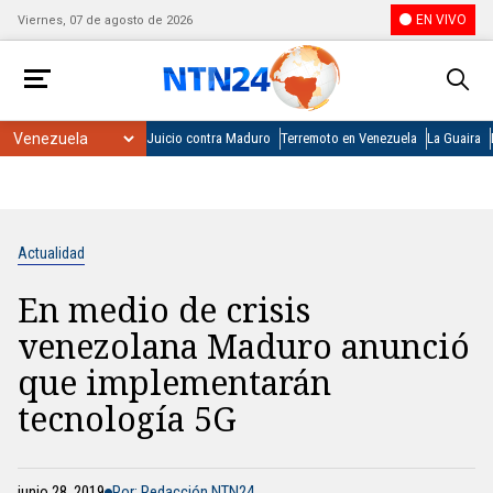
EN VIVO
Viernes, 07 de agosto de 2026
Juicio contra Maduro
Terremoto en Venezuela
La Guaira
Actualidad
En medio de crisis
venezolana Maduro anunció
que implementarán
tecnología 5G
junio 28, 2019
Por: Redacción NTN24