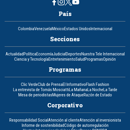
País
Colombia
Venezuela
México
Estados Unidos
Internacional
Secciones
Actualidad
Política
Economía
Judicial
Deportes
Nuestra Tele Internacional
Ciencia y Tecnología
Entretenimiento
Salud
Programas
Opinión
Programas
Clic Verde
Club de Prensa
El Informativo
Flash Fashion
La entrevista de Tomás Mosciatti
La Mañana
La Noche
La Tarde
Mesa de periodistas
Mujeres de Ataque
Razón de Estado
Corporativo
Responsabilidad Social
Atención al cliente
Atención al inversionista
Informe de sostenibilidad
Código de autorregulación