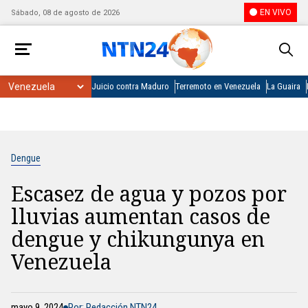
EN VIVO
Sábado, 08 de agosto de 2026
Juicio contra Maduro
Terremoto en Venezuela
La Guaira
Dengue
Escasez de agua y pozos por
lluvias aumentan casos de
dengue y chikungunya en
Venezuela
mayo 9, 2024
Por: Redacción NTN24