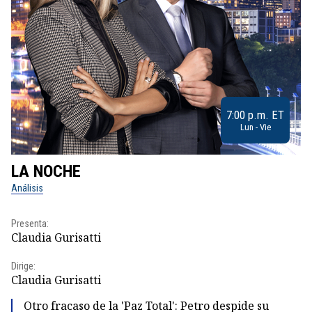
7:00 p.m. ET
Lun - Vie
LA NOCHE
L
Análisis
No
Presenta:
Pr
Claudia Gurisatti
Id
Dirige:
Dir
Claudia Gurisatti
Id
Otro fracaso de la 'Paz Total': Petro despide su