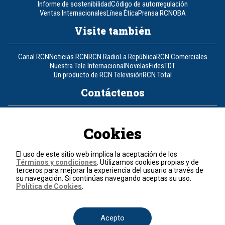
Informe de sostenibilidad
Código de autorregulación
Ventas Internacionales
Línea Ética
Prensa RCN
OBA
Visite también
Canal RCN
Noticias RCN
RCN Radio
La República
RCN Comerciales
Nuestra Tele Internacional
Novelas
Fides
TDT
Un producto de RCN Televisión
RCN Total
Contáctenos
Teléfono
+57 (601) 426 92 92
Cookies
Política de datos personales
Política de cookies
El uso de este sitio web implica la aceptación de los
Términos y condiciones
Términos y condiciones
. Utilizamos cookies propias y de
terceros para mejorar la experiencia del usuario a través de
su navegación. Si continúas navegando aceptas su uso.
© 2026, RCN Medios.
Política de Cookies
.
Todos los derechos reservados.
Organización Ardila Lülle - www.oal.com.co
Acepto