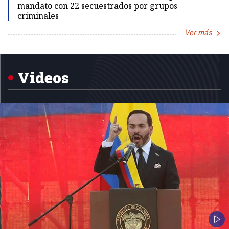
mandato con 22 secuestrados por grupos
criminales
Ver más
Item
1
of
5
Videos