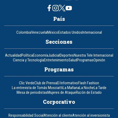
País
Colombia
Venezuela
México
Estados Unidos
Internacional
Secciones
Actualidad
Política
Economía
Judicial
Deportes
Nuestra Tele Internacional
Ciencia y Tecnología
Entretenimiento
Salud
Programas
Opinión
Programas
Clic Verde
Club de Prensa
El Informativo
Flash Fashion
La entrevista de Tomás Mosciatti
La Mañana
La Noche
La Tarde
Mesa de periodistas
Mujeres de Ataque
Razón de Estado
Corporativo
Responsabilidad Social
Atención al cliente
Atención al inversionista