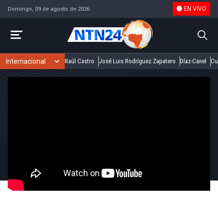
EN VIVO
Domingo, 09 de agosto de 2026
Raúl Castro
José Luis Rodríguez Zapatero
Díaz-Canel
Cu