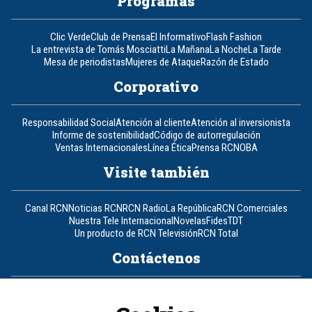
Programas
Clic Verde
Club de Prensa
El Informativo
Flash Fashion
La entrevista de Tomás Mosciatti
La Mañana
La Noche
La Tarde
Mesa de periodistas
Mujeres de Ataque
Razón de Estado
Corporativo
Responsabilidad Social
Atención al cliente
Atención al inversionista
Informe de sostenibilidad
Código de autorregulación
Ventas Internacionales
Línea Ética
Prensa RCN
OBA
Visite también
Canal RCN
Noticias RCN
RCN Radio
La República
RCN Comerciales
Nuestra Tele Internacional
Novelas
Fides
TDT
Un producto de RCN Televisión
RCN Total
Contáctenos
Teléfono
+57 (601) 426 92 92