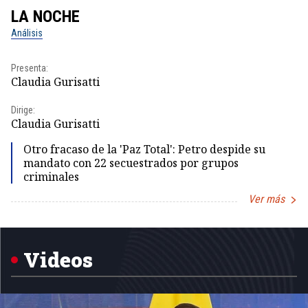
LA NOCHE
L
Análisis
No
Presenta:
Pr
Claudia Gurisatti
Id
Dirige:
Dir
Claudia Gurisatti
Id
Otro fracaso de la 'Paz Total': Petro despide su
mandato con 22 secuestrados por grupos
criminales
Ver más
Item
1
of
5
Videos