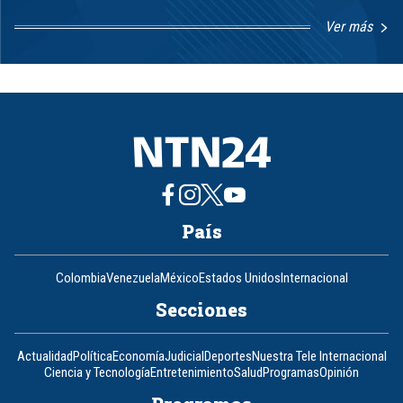
Ver más
Item
1
of
8
País
Colombia
Venezuela
México
Estados Unidos
Internacional
Secciones
Actualidad
Política
Economía
Judicial
Deportes
Nuestra Tele Internacional
Ciencia y Tecnología
Entretenimiento
Salud
Programas
Opinión