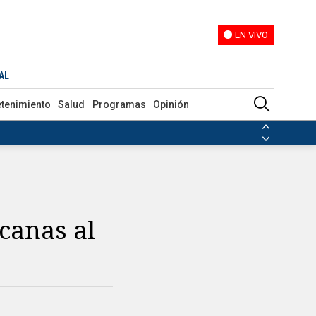
EN VIVO
EN VIVO
AL
etenimiento
Salud
Programas
Opinión
ias de las FARC
ezuela
Nicolás Maduro
Disidencias de las FARC
 en Venezuela
Nicolás Maduro
canas al