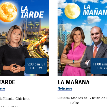
5:00 p.m. ET
11:00 a.m
Lun - Dom
Lun - Vi
TARDE
LA MAÑANA
iero
Noticiero
Andrés Gil - Ruth del
Idania Chirinos
Presenta:
ta:
Salto