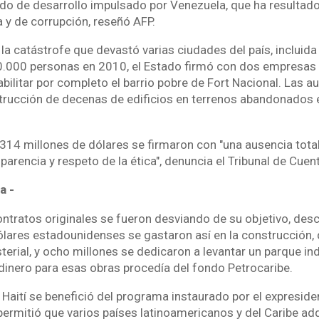
ndo de desarrollo impulsado por Venezuela, que ha resultad
 y de corrupción, reseñó AFP.
 catástrofe que devastó varias ciudades del país, incluida 
.000 personas en 2010, el Estado firmó con dos empresas
bilitar por completo el barrio pobre de Fort Nacional. Las 
trucción de decenas de edificios en terrenos abandonados e
314 millones de dólares se firmaron con "una ausencia total 
arencia y respeto de la ética", denuncia el Tribunal de Cuen
a -
ntratos originales se fueron desviando de su objetivo, desc
ólares estadounidenses se gastaron así en la construcción,
sterial, y ocho millones se dedicaron a levantar un parque in
 dinero para esas obras procedía del fondo Petrocaribe.
 Haití se benefició del programa instaurado por el expresid
ermitió que varios países latinoamericanos y del Caribe ad