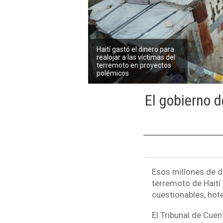
Haití gastó el dinero para
realojar a las víctimas del
terremoto en proyectos
polémicos
El gobierno 
Esos millones de dó
terremoto de Haití
cuestionables, hot
El Tribunal de Cuen