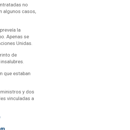
ontratadas no
en algunos casos,
preveía la
bo. Apenas se
aciones Unidas.
rinto de
insalubres.
on que estaban
 ministros y dos
es vinculadas a
e
om