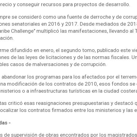
precio y conseguir recursos para proyectos de desarrollo.
mpre se consideró como una fuente de derroche y de corrupc
iones senatoriales en 2016 y 2017. Desde mediados de 201
ribe Challenge" multiplicó las manifestaciones, llevando al 
gación.
orme difundido en enero, el segundo tomo, publicado este vie
es de las leyes de licitaciones y de las normas fiscales. U
bles casos de malversaciones y de corrupción.
ó abandonar los programas para los afectados por el terremo
una modificación de los contratos de 2010, esos fondos se 
isterios o a infraestructuras turísticas en la ciudad coste
ntas criticó esas reasignaciones presupuestarias y destacó 
localizar los contratos firmados entre los ministerios y las
das -
s de supervisión de obras encontrados por los magistrado