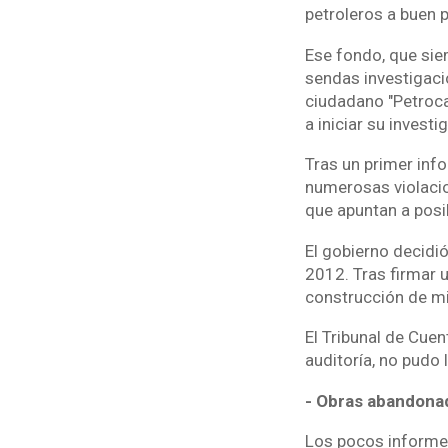
petroleros a buen 
Ese fondo, que sie
sendas investigac
ciudadano "Petroca
a iniciar su investi
Tras un primer inf
numerosas violacion
que apuntan a posi
El gobierno decidi
2012. Tras firmar 
construcción de min
El Tribunal de Cue
auditoría, no pudo 
- Obras abandona
Los pocos informe