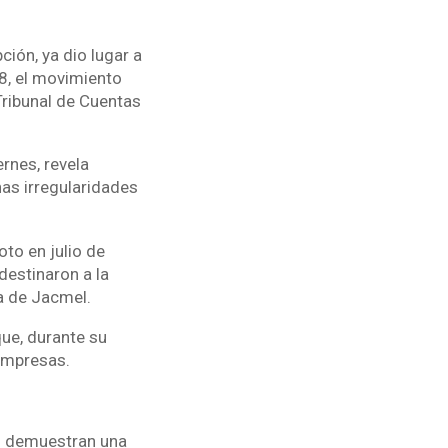
ión, ya dio lugar a
8, el movimiento
Tribunal de Cuentas
rnes, revela
nas irregularidades
to en julio de
destinaron a la
ra de Jacmel.
que, durante su
 empresas.
s demuestran una