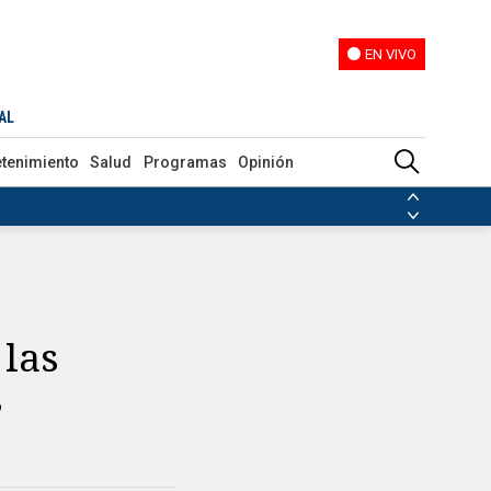
EN VIVO
EN VIVO
AL
etenimiento
Salud
Programas
Opinión
ias de las FARC
ezuela
Nicolás Maduro
Disidencias de las FARC
 en Venezuela
Nicolás Maduro
 las
s