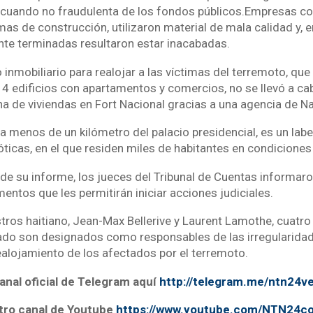
, cuando no fraudulenta de los fondos públicos.Empresas c
as de construcción, utilizaron material de mala calidad y, 
te terminadas resultaron estar inacabadas.
inmobiliario para realojar a las víctimas del terremoto, que 
4 edificios con apartamentos y comercios, no se llevó a ca
a de viviendas en Fort Nacional gracias a una agencia de N
 a menos de un kilómetro del palacio presidencial, es un labe
ticas, en el que residen miles de habitantes en condiciones 
n de su informe, los jueces del Tribunal de Cuentas informar
entos que les permitirán iniciar acciones judiciales.
tros haitiano, Jean-Max Bellerive y Laurent Lamothe, cuatro
ado son designados como responsables de las irregularidad
ealojamiento de los afectados por el terremoto.
anal oficial de Telegram aquí
http://telegram.me/ntn24v
tro canal de Youtube
https://www.youtube.com/NTN24c