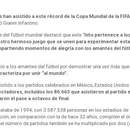
s han asistido a este récord de la Copa Mundial de la FIFA 
 Gianni Infantino.
e del fútbol mundial destacó que este “
hito pertenece a lo
estro hermoso juego que se unen para experimentar esta
mpartiendo momentos de alegría con los amantes del fútb
ió a los amantes del fútbol por demostrar una vez más qu
racteriza por unir “al mundo”.
istido a los partidos celebrados en México, Estados Unido
tadores, incluidos los 80.663 que asistieron al partido e
aron el pase a octavos de final.
 databa de 1994, con 3.587.538 personas en los estadios de
ción, en comparación con la de hace 32 años, compiten el d
o, el número de partidos también se ha multiplicado por dos (