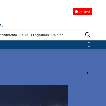
EN VIVO
EN VIVO
AL
etenimiento
Salud
Programas
Opinión
ias de las FARC
ezuela
Nicolás Maduro
Disidencias de las FARC
 en Venezuela
Nicolás Maduro