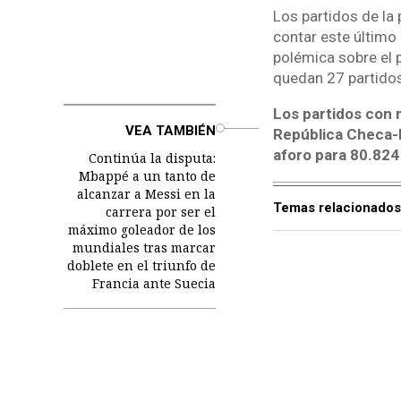
Los partidos de la
contar este último
polémica sobre el p
quedan 27 partidos
Los partidos con
o
VEA TAMBIÉN
República Checa-M
aforo para 80.824
Continúa la disputa:
Mbappé a un tanto de
alcanzar a Messi en la
Temas relacionados
carrera por ser el
máximo goleador de los
mundiales tras marcar
doblete en el triunfo de
Francia ante Suecia