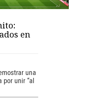
ito:
nados en
demostrar una
 por unir “al