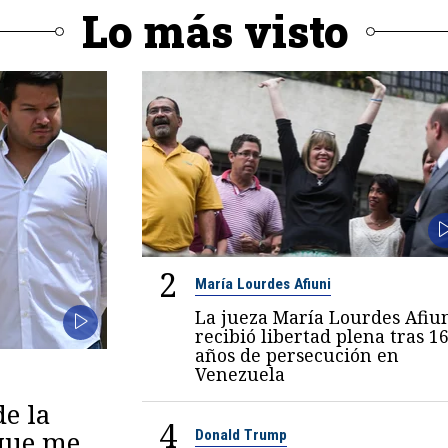
Lo más visto
2
María Lourdes Afiuni
La jueza María Lourdes Afiu
recibió libertad plena tras 1
años de persecución en
Venezuela
de la
4
 que me
Donald Trump