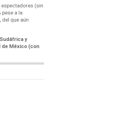
1 espectadores (sin
 pese a la
, del que aún
Sudáfrica y
d de México (con