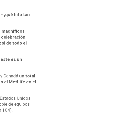
- ¡qué hito tan
s magníficos
 celebración
ol de todo el
e
este es un
s y Canadá
un total
n el MetLife en el
 Estados Unidos,
oble de equipos
a 104).