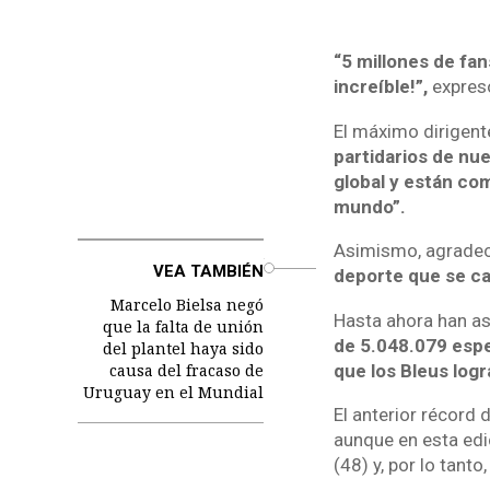
“5 millones de fan
increíble!”,
expresó
El máximo dirigent
partidarios de nu
global y están co
mundo”.
Asimismo, agradec
o
VEA TAMBIÉN
deporte que se ca
Marcelo Bielsa negó
Hasta ahora han as
que la falta de unión
de 5.048.079 espec
del plantel haya sido
causa del fracaso de
que los Bleus logr
Uruguay en el Mundial
El anterior récord
aunque en esta edi
(48) y, por lo tant