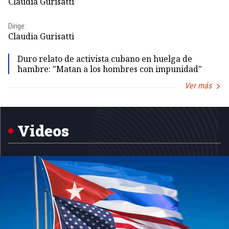
Claudia Gurisatti
Dir
Dirige:
Id
Claudia Gurisatti
Duro relato de activista cubano en huelga de
hambre: "Matan a los hombres con impunidad"
Ver más
Item
1
of
5
Videos