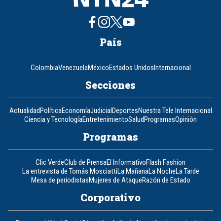
País
Colombia
Venezuela
México
Estados Unidos
Internacional
Secciones
Actualidad
Política
Economía
Judicial
Deportes
Nuestra Tele Internacional
Ciencia y Tecnología
Entretenimiento
Salud
Programas
Opinión
Programas
Clic Verde
Club de Prensa
El Informativo
Flash Fashion
La entrevista de Tomás Mosciatti
La Mañana
La Noche
La Tarde
Mesa de periodistas
Mujeres de Ataque
Razón de Estado
Corporativo