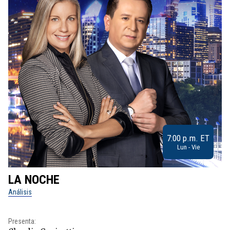
7:00 p.m. ET
Lun - Vie
LA NOCHE
L
Análisis
No
Pr
Presenta:
Id