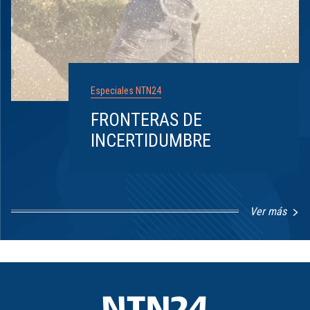
Especiales NTN24
FRONTERAS DE
INCERTIDUMBRE
Ver más
Item
1
of
8