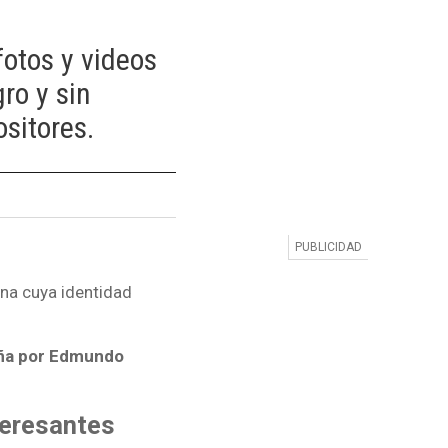
fotos y videos
ro y sin
ositores.
ona cuya identidad
paña por Edmundo
teresantes