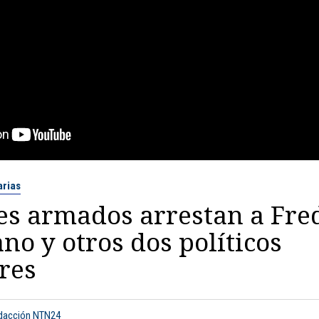
arias
s armados arrestan a Fre
no y otros dos políticos
res
edacción NTN24