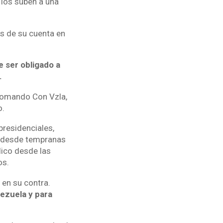
y los suben a una
s de su cuenta en
e ser obligado a
.
 Comando Con Vzla,
o.
presidenciales,
o desde tempranas
lico desde las
os.
 en su contra.
ezuela y para