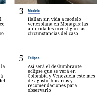
3
Modelo
l
Hallan sin vida a modelo
oco
venezolana en Monagas: las
autoridades investigan las
vo
circunstancias del caso
5
Eclipse
 la
Así será el deslumbrante
eclipse que se verá en
rá
Colombia y Venezuela este mes
del
de agosto: horarios y
recomendaciones para
observarlo