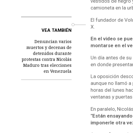
vestidos de negro y
camioneta en la ur
El fundador de Vol
o
X.
VEA TAMBIÉN
En el video se pu
Denuncian varios
montarse en el ve
muertos y decenas de
detenidos durante
Un día antes de su
protestas contra Nicolás
en donde presentar
Maduro tras elecciones
en Venezuela
La oposición desco
aunque no llamó a
horas del lunes hac
ventanas y puerta
En paralelo, Nicol
"Están ensayando 
imponerle otra ve