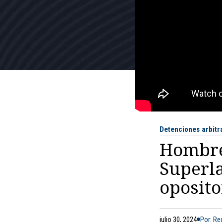
Detenciones arbitr
Hombre
Superla
oposito
julio 30, 2024
Por: R