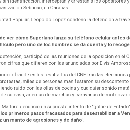
 sin identificación, interceptan y arrestan a los opositores 
banización Sebucán, en Caracas.
untad Popular, Leopoldo López condenó la detención a travé
ede ver cómo Superlano lanza su teléfono celular antes d
hículo pero uno de los hombres se da cuenta y lo recoge
 detención, participó de las reuniones de la oposición en el
on cifras que difieren con las anunciadas por Elvis Amoros
noció fraude en los resultados del CNE tras las elecciones 
 protestas, miles de personas manifestaron su descontent
iendo ruido con las ollas de cocina y cualquier sonido metá
s de su casa, además de marchas y caravanas de motorizad
ás Maduro denunció un supuesto intento de "golpe de Estado"
los primeros pasos fracasados para desestabilizar a Ven
z un manto de agresiones y de daño"
.