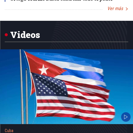
Ver más
Item
1
of
5
Videos
Cuba