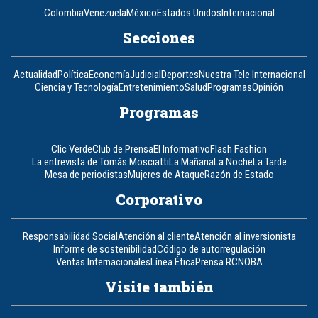
Colombia
Venezuela
México
Estados Unidos
Internacional
Secciones
Actualidad
Política
Economía
Judicial
Deportes
Nuestra Tele Internacional
Ciencia y Tecnología
Entretenimiento
Salud
Programas
Opinión
Programas
Clic Verde
Club de Prensa
El Informativo
Flash Fashion
La entrevista de Tomás Mosciatti
La Mañana
La Noche
La Tarde
Mesa de periodistas
Mujeres de Ataque
Razón de Estado
Corporativo
Responsabilidad Social
Atención al cliente
Atención al inversionista
Informe de sostenibilidad
Código de autorregulación
Ventas Internacionales
Línea Ética
Prensa RCN
OBA
Visite también