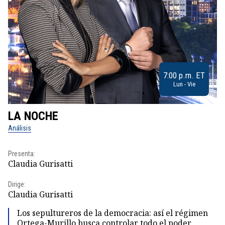
7:00 p.m. ET
Lun - Vie
LA NOCHE
L
Análisis
No
Presenta:
Pr
Claudia Gurisatti
Id
Dirige:
Dir
Claudia Gurisatti
Id
Los sepultureros de la democracia: así el régimen
Ortega-Murillo busca controlar todo el poder