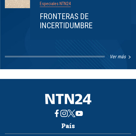
Especiales NTN24
FRONTERAS DE
INCERTIDUMBRE
Ver más
Item
1
of
8
País