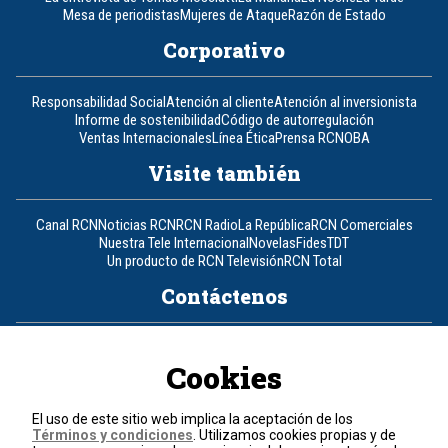
Mesa de periodistas
Mujeres de Ataque
Razón de Estado
Corporativo
Responsabilidad Social
Atención al cliente
Atención al inversionista
Informe de sostenibilidad
Código de autorregulación
Ventas Internacionales
Línea Ética
Prensa RCN
OBA
Visite también
Canal RCN
Noticias RCN
RCN Radio
La República
RCN Comerciales
Nuestra Tele Internacional
Novelas
Fides
TDT
Un producto de RCN Televisión
RCN Total
Contáctenos
Teléfono
+57 (601) 426 92 92
Cookies
Política de datos personales
Política de cookies
El uso de este sitio web implica la aceptación de los
Términos y condiciones
Términos y condiciones
. Utilizamos cookies propias y de