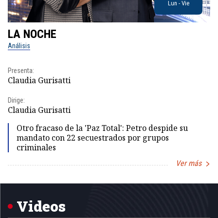
Lun - Vie
LA NOCHE
L
Análisis
No
Presenta:
Pr
Claudia Gurisatti
Id
Dirige:
Dir
Claudia Gurisatti
Id
Otro fracaso de la 'Paz Total': Petro despide su
mandato con 22 secuestrados por grupos
criminales
Ver más
Item
1
of
5
Videos