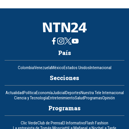
of
8
País
Colombia
Venezuela
México
Estados Unidos
Internacional
Secciones
Actualidad
Política
Economía
Judicial
Deportes
Nuestra Tele Internacional
Ciencia y Tecnología
Entretenimiento
Salud
Programas
Opinión
Programas
Clic Verde
Club de Prensa
El Informativo
Flash Fashion
La entrevista de Tomás Mosciatti
La Mañana
La Noche
La Tarde