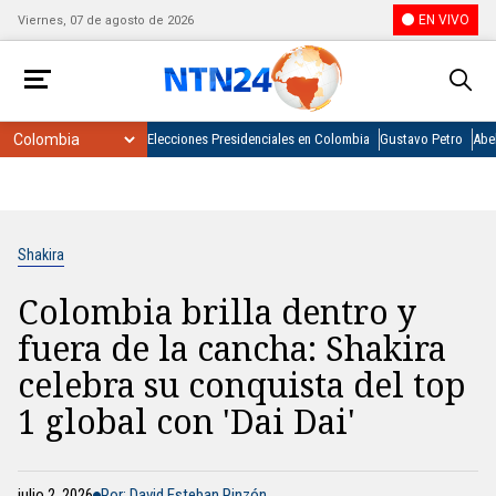
EN VIVO
Viernes, 07 de agosto de 2026
Elecciones Presidenciales en Colombia
Gustavo Petro
Abel
Shakira
Colombia brilla dentro y
fuera de la cancha: Shakira
celebra su conquista del top
1 global con 'Dai Dai'
julio 2, 2026
Por: David Esteban Pinzón