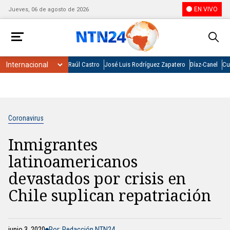
EN VIVO
Jueves, 06 de agosto de 2026
Raúl Castro
José Luis Rodríguez Zapatero
Díaz-Canel
Cu
Coronavirus
Inmigrantes
latinoamericanos
devastados por crisis en
Chile suplican repatriación
junio 3, 2020
Por: Redacción NTN24