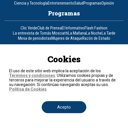
Ciencia y Tecnología
Entretenimiento
Salud
Programas
Opinión
Programas
Clic Verde
Club de Prensa
El Informativo
Flash Fashion
La entrevista de Tomás Mosciatti
La Mañana
La Noche
La Tarde
Mesa de periodistas
Mujeres de Ataque
Razón de Estado
Corporativo
Cookies
Responsabilidad Social
Atención al cliente
Atención al inversionista
Informe de sostenibilidad
Código de autorregulación
El uso de este sitio web implica la aceptación de los
Ventas Internacionales
Línea Ética
Prensa RCN
OBA
Términos y condiciones
. Utilizamos cookies propias y de
terceros para mejorar la experiencia del usuario a través de
Visite también
su navegación. Si continúas navegando aceptas su uso.
Política de Cookies
.
Canal RCN
Noticias RCN
RCN Radio
La República
RCN Comerciales
Nuestra Tele Internacional
Novelas
Fides
TDT
Acepto
Un producto de RCN Televisión
RCN Total
Contáctenos