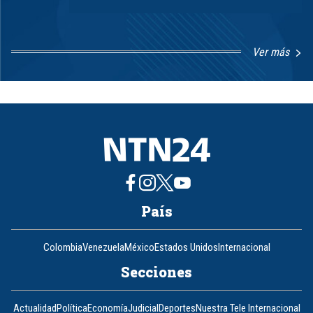
Ver más
Item
1
of
8
País
Colombia
Venezuela
México
Estados Unidos
Internacional
Secciones
Actualidad
Política
Economía
Judicial
Deportes
Nuestra Tele Internacional