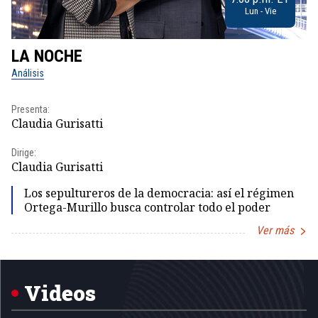
Lun - Vie
LA NOCHE
L
Análisis
No
Presenta:
Pr
Claudia Gurisatti
Id
Dirige:
Dir
Claudia Gurisatti
Id
Los sepultureros de la democracia: así el régimen
Ortega-Murillo busca controlar todo el poder
Ver más
Item
1
of
5
Videos