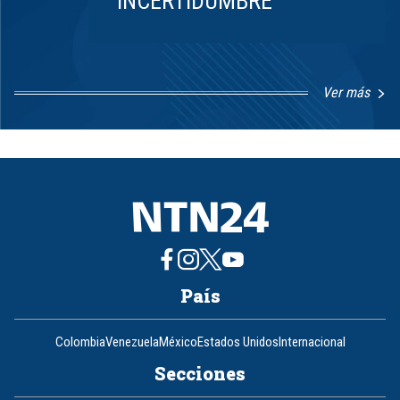
INCERTIDUMBRE
Ver más
Item
1
of
8
País
Colombia
Venezuela
México
Estados Unidos
Internacional
Secciones