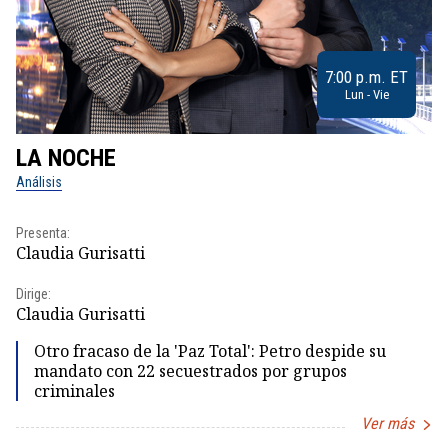
7:00 p.m. ET
Lun - Vie
LA NOCHE
L
Análisis
No
Presenta:
Pr
Claudia Gurisatti
Id
Dirige:
Dir
Claudia Gurisatti
Id
Otro fracaso de la 'Paz Total': Petro despide su
mandato con 22 secuestrados por grupos
criminales
Ver más
Item