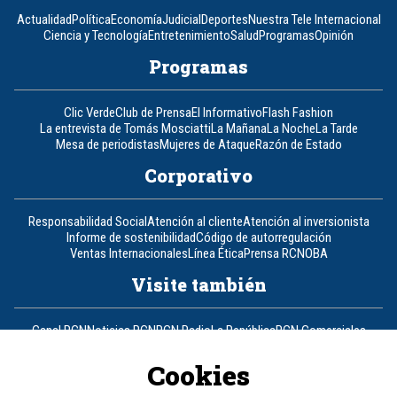
Actualidad
Política
Economía
Judicial
Deportes
Nuestra Tele Internacional
Ciencia y Tecnología
Entretenimiento
Salud
Programas
Opinión
Programas
Clic Verde
Club de Prensa
El Informativo
Flash Fashion
La entrevista de Tomás Mosciatti
La Mañana
La Noche
La Tarde
Mesa de periodistas
Mujeres de Ataque
Razón de Estado
Corporativo
Responsabilidad Social
Atención al cliente
Atención al inversionista
Informe de sostenibilidad
Código de autorregulación
Ventas Internacionales
Línea Ética
Prensa RCN
OBA
Visite también
Canal RCN
Noticias RCN
RCN Radio
La República
RCN Comerciales
Nuestra Tele Internacional
Novelas
Fides
TDT
Un producto de RCN Televisión
RCN Total
Cookies
Contáctenos