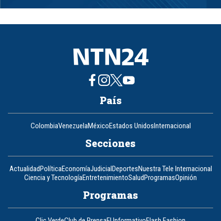
1
of
8
País
Colombia
Venezuela
México
Estados Unidos
Internacional
Secciones
Actualidad
Política
Economía
Judicial
Deportes
Nuestra Tele Internacional
Ciencia y Tecnología
Entretenimiento
Salud
Programas
Opinión
Programas
Clic Verde
Club de Prensa
El Informativo
Flash Fashion