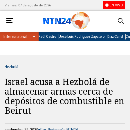
EN VIVO
Viernes, 07 de agosto de 2026
Raúl Castro
José Luis Rodríguez Zapatero
Díaz-Canel
Cu
Hezbolá
Israel acusa a Hezbolá de
almacenar armas cerca de
depósitos de combustible en
Beirut
septiembre 29, 2020
Por: Redacción NTN24