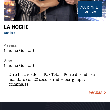
7:00 p.m. ET
Lun - Vie
LA NOCHE
L
Análisis
No
Presenta:
Pr
Claudia Gurisatti
Id
Dirige:
Dir
Claudia Gurisatti
Id
Otro fracaso de la 'Paz Total': Petro despide su
mandato con 22 secuestrados por grupos
criminales
Ver más
Item
1
of