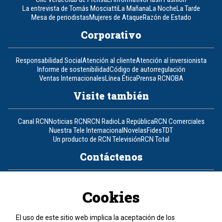
La entrevista de Tomás Mosciatti
La Mañana
La Noche
La Tarde
Mesa de periodistas
Mujeres de Ataque
Razón de Estado
Corporativo
Responsabilidad Social
Atención al cliente
Atención al inversionista
Informe de sostenibilidad
Código de autorregulación
Ventas Internacionales
Línea Ética
Prensa RCN
OBA
Visite también
Canal RCN
Noticias RCN
RCN Radio
La República
RCN Comerciales
Nuestra Tele Internacional
Novelas
Fides
TDT
Un producto de RCN Televisión
RCN Total
Contáctenos
Teléfono
+57 (601) 426 92 92
Cookies
Política de datos personales
Política de cookies
El uso de este sitio web implica la aceptación de los