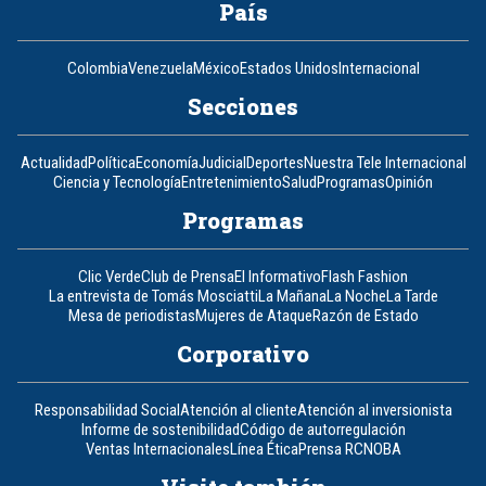
País
Colombia
Venezuela
México
Estados Unidos
Internacional
Secciones
Actualidad
Política
Economía
Judicial
Deportes
Nuestra Tele Internacional
Ciencia y Tecnología
Entretenimiento
Salud
Programas
Opinión
Programas
Clic Verde
Club de Prensa
El Informativo
Flash Fashion
La entrevista de Tomás Mosciatti
La Mañana
La Noche
La Tarde
Mesa de periodistas
Mujeres de Ataque
Razón de Estado
Corporativo
Responsabilidad Social
Atención al cliente
Atención al inversionista
Informe de sostenibilidad
Código de autorregulación
Ventas Internacionales
Línea Ética
Prensa RCN
OBA