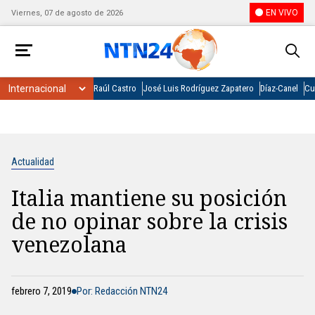
EN VIVO
Viernes, 07 de agosto de 2026
Raúl Castro
José Luis Rodríguez Zapatero
Díaz-Canel
Cu
Actualidad
Italia mantiene su posición
de no opinar sobre la crisis
venezolana
febrero 7, 2019
Por: Redacción NTN24