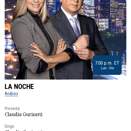
7:00 p.m. ET
Lun - Vie
LA NOCHE
L
Análisis
No
Presenta:
Pr
Claudia Gurisatti
Id
Dirige:
Dir