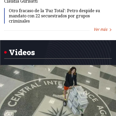
Claudia Gurisatti
Id
Otro fracaso de la 'Paz Total': Petro despide su
mandato con 22 secuestrados por grupos
criminales
Ver más
Item
1
of
5
Videos