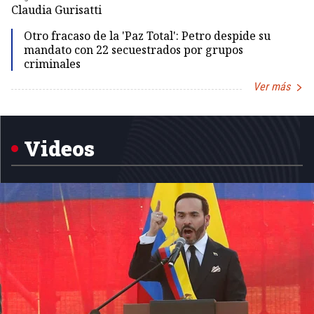
Dir
Claudia Gurisatti
Id
Otro fracaso de la 'Paz Total': Petro despide su
mandato con 22 secuestrados por grupos
criminales
Ver más
Item
1
of
5
Videos