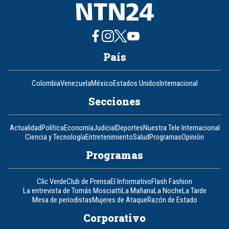
País
Colombia
Venezuela
México
Estados Unidos
Internacional
Secciones
Actualidad
Política
Economía
Judicial
Deportes
Nuestra Tele Internacional
Ciencia y Tecnología
Entretenimiento
Salud
Programas
Opinión
Programas
Clic Verde
Club de Prensa
El Informativo
Flash Fashion
La entrevista de Tomás Mosciatti
La Mañana
La Noche
La Tarde
Mesa de periodistas
Mujeres de Ataque
Razón de Estado
Corporativo