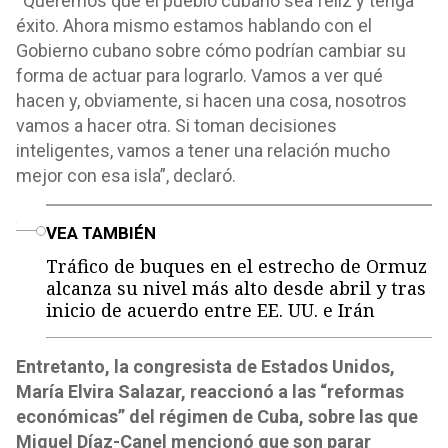
“Queremos que el pueblo cubano sea feliz y tenga
éxito. Ahora mismo estamos hablando con el
Gobierno cubano sobre cómo podrían cambiar su
forma de actuar para lograrlo. Vamos a ver qué
hacen y, obviamente, si hacen una cosa, nosotros
vamos a hacer otra. Si toman decisiones
inteligentes, vamos a tener una relación mucho
mejor con esa isla”, declaró.
o
VEA TAMBIÉN
Tráfico de buques en el estrecho de Ormuz
alcanza su nivel más alto desde abril y tras
inicio de acuerdo entre EE. UU. e Irán
Entretanto, la congresista de Estados Unidos,
María Elvira Salazar, reaccionó a las “reformas
económicas” del régimen de Cuba, sobre las que
Miguel Díaz-Canel mencionó que son parar