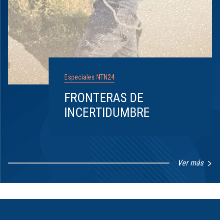
Especiales NTN24
FRONTERAS DE
INCERTIDUMBRE
Ver más
Item
1
of
8