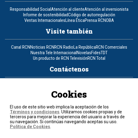
Responsabilidad Social
Atención al cliente
Atención al inversionista
Informe de sostenibilidad
Código de autorregulación
Ventas Internacionales
Línea Ética
Prensa RCN
OBA
Visite también
Canal RCN
Noticias RCN
RCN Radio
La República
RCN Comerciales
Nuestra Tele Internacional
Novelas
Fides
TDT
Un producto de RCN Televisión
RCN Total
Contáctenos
Teléfono
+57 (601) 426 92 92
Cookies
Política de datos personales
Política de cookies
El uso de este sitio web implica la aceptación de los
Términos y condiciones
Términos y condiciones
. Utilizamos cookies propias y de
terceros para mejorar la experiencia del usuario a través de
su navegación. Si continúas navegando aceptas su uso.
© 2026, RCN Medios.
Política de Cookies
.
Todos los derechos reservados.
Organización Ardila Lülle - www.oal.com.co