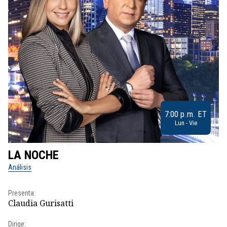
7:00 p.m. ET
Lun - Vie
LA NOCHE
L
Análisis
No
Presenta:
Pr
Claudia Gurisatti
Id
Dirige: