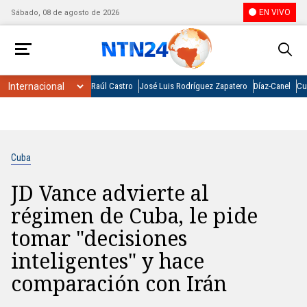
EN VIVO
Sábado, 08 de agosto de 2026
Raúl Castro
José Luis Rodríguez Zapatero
Díaz-Canel
Cu
Cuba
JD Vance advierte al
régimen de Cuba, le pide
tomar "decisiones
inteligentes" y hace
comparación con Irán