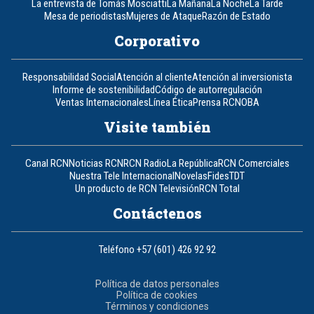
La entrevista de Tomás Mosciatti
La Mañana
La Noche
La Tarde
Mesa de periodistas
Mujeres de Ataque
Razón de Estado
Corporativo
Responsabilidad Social
Atención al cliente
Atención al inversionista
Informe de sostenibilidad
Código de autorregulación
Ventas Internacionales
Línea Ética
Prensa RCN
OBA
Visite también
Canal RCN
Noticias RCN
RCN Radio
La República
RCN Comerciales
Nuestra Tele Internacional
Novelas
Fides
TDT
Un producto de RCN Televisión
RCN Total
Contáctenos
Teléfono
+57 (601) 426 92 92
Política de datos personales
Política de cookies
Términos y condiciones