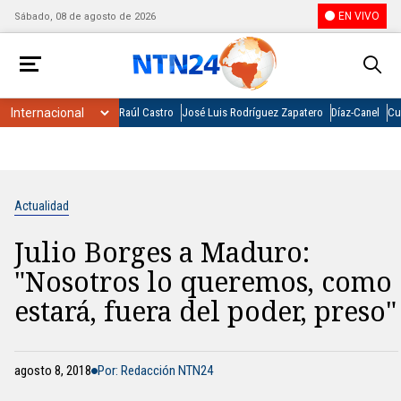
EN VIVO
Sábado, 08 de agosto de 2026
Raúl Castro
José Luis Rodríguez Zapatero
Díaz-Canel
Cu
Actualidad
Julio Borges a Maduro:
"Nosotros lo queremos, como
estará, fuera del poder, preso"
agosto 8, 2018
Por: Redacción NTN24