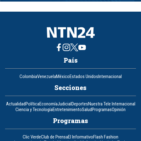
1
of
8
País
Colombia
Venezuela
México
Estados Unidos
Internacional
Secciones
Actualidad
Política
Economía
Judicial
Deportes
Nuestra Tele Internacional
Ciencia y Tecnología
Entretenimiento
Salud
Programas
Opinión
Programas
Clic Verde
Club de Prensa
El Informativo
Flash Fashion