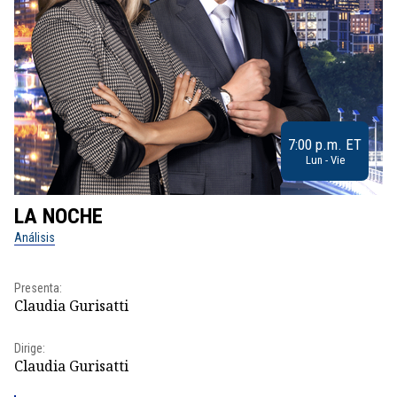
7:00 p.m. ET
Lun - Vie
LA NOCHE
L
Análisis
No
Presenta:
Pr
Claudia Gurisatti
Id
Dirige:
Dir
Claudia Gurisatti
Id