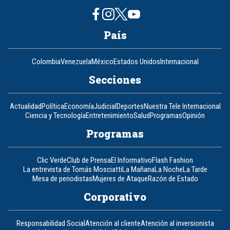
País
Colombia
Venezuela
México
Estados Unidos
Internacional
Secciones
Actualidad
Política
Economía
Judicial
Deportes
Nuestra Tele Internacional
Ciencia y Tecnología
Entretenimiento
Salud
Programas
Opinión
Programas
Clic Verde
Club de Prensa
El Informativo
Flash Fashion
La entrevista de Tomás Mosciatti
La Mañana
La Noche
La Tarde
Mesa de periodistas
Mujeres de Ataque
Razón de Estado
Corporativo
Responsabilidad Social
Atención al cliente
Atención al inversionista