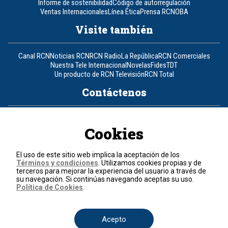
Informe de sostenibilidad
Código de autorregulación
Ventas Internacionales
Línea Ética
Prensa RCN
OBA
Visite también
Canal RCN
Noticias RCN
RCN Radio
La República
RCN Comerciales
Nuestra Tele Internacional
Novelas
Fides
TDT
Un producto de RCN Televisión
RCN Total
Contáctenos
Teléfono
+57 (601) 426 92 92
Cookies
Política de datos personales
Política de cookies
El uso de este sitio web implica la aceptación de los
Términos y condiciones
Términos y condiciones
. Utilizamos cookies propias y de
terceros para mejorar la experiencia del usuario a través de
su navegación. Si continúas navegando aceptas su uso.
© 2026, RCN Medios.
Política de Cookies
.
Todos los derechos reservados.
Organización Ardila Lülle - www.oal.com.co
Acepto