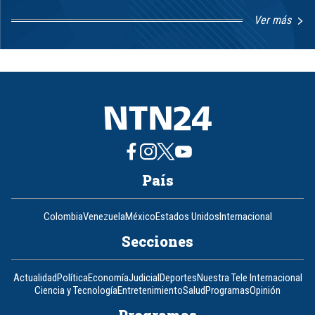
Ver más
Item
1
of
8
País
Colombia
Venezuela
México
Estados Unidos
Internacional
Secciones
Actualidad
Política
Economía
Judicial
Deportes
Nuestra Tele Internacional
Ciencia y Tecnología
Entretenimiento
Salud
Programas
Opinión