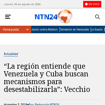
EN VIVO
Jueves, 06 de agosto de 2026
Juicio contra Maduro
Terremoto en Venezuela
La Guaira
Actualidad
“La región entiende que
Venezuela y Cuba buscan
mecanismos para
desestabilizarla”: Vecchio
diciembre 3, 2019
Por: Redacción NTN24