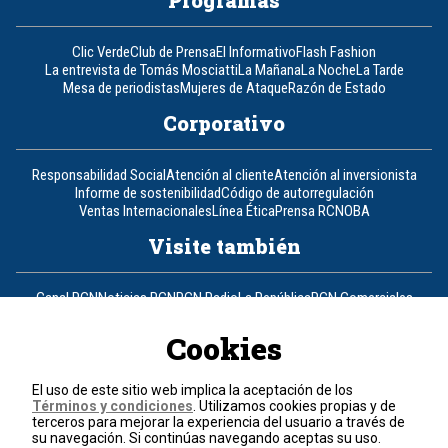
Programas
Clic Verde
Club de Prensa
El Informativo
Flash Fashion
La entrevista de Tomás Mosciatti
La Mañana
La Noche
La Tarde
Mesa de periodistas
Mujeres de Ataque
Razón de Estado
Corporativo
Responsabilidad Social
Atención al cliente
Atención al inversionista
Informe de sostenibilidad
Código de autorregulación
Ventas Internacionales
Línea Ética
Prensa RCN
OBA
Visite también
Canal RCN
Noticias RCN
RCN Radio
La República
RCN Comerciales
Nuestra Tele Internacional
Novelas
Fides
TDT
Un producto de RCN Televisión
RCN Total
Cookies
Contáctenos
El uso de este sitio web implica la aceptación de los
Términos y condiciones
. Utilizamos cookies propias y de
Teléfono
+57 (601) 426 92 92
terceros para mejorar la experiencia del usuario a través de
su navegación. Si continúas navegando aceptas su uso.