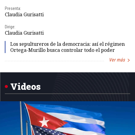
Presenta:
Pr
Claudia Gurisatti
Id
Dirige:
Dir
Claudia Gurisatti
Id
Los sepultureros de la democracia: así el régimen
Ortega-Murillo busca controlar todo el poder
Ver más
Item
1
of
5
Videos