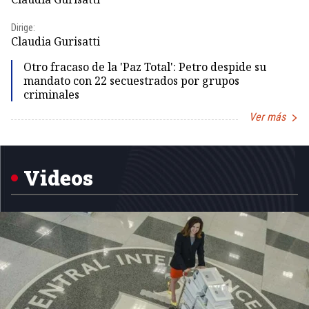
Id
Dirige:
Dir
Claudia Gurisatti
Id
Otro fracaso de la 'Paz Total': Petro despide su
mandato con 22 secuestrados por grupos
criminales
Ver más
Item
1
of
5
Videos