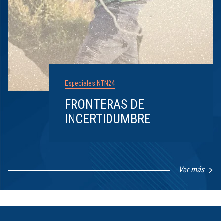
Especiales NTN24
FRONTERAS DE
INCERTIDUMBRE
Ver más
Item
1
of
8