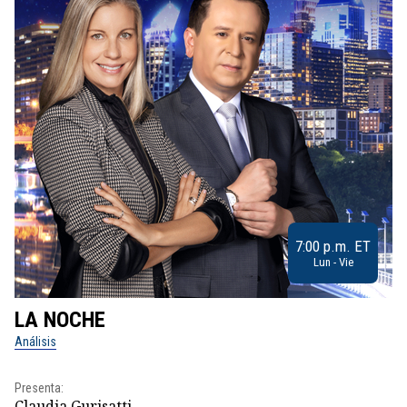
7:00 p.m. ET
Lun - Vie
LA NOCHE
L
Análisis
No
Presenta:
Pr
Claudia Gurisatti