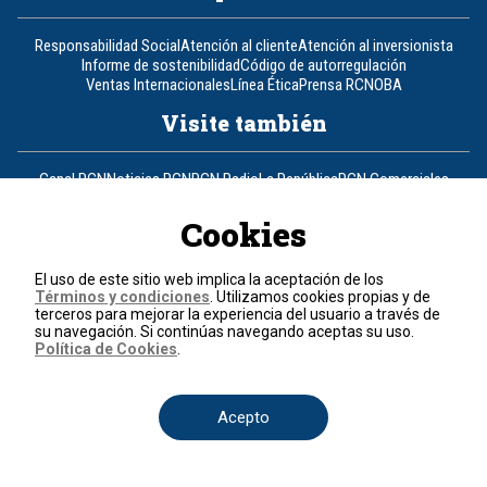
Responsabilidad Social
Atención al cliente
Atención al inversionista
Informe de sostenibilidad
Código de autorregulación
Ventas Internacionales
Línea Ética
Prensa RCN
OBA
Visite también
Canal RCN
Noticias RCN
RCN Radio
La República
RCN Comerciales
Nuestra Tele Internacional
Novelas
Fides
TDT
Un producto de RCN Televisión
RCN Total
Cookies
Contáctenos
El uso de este sitio web implica la aceptación de los
Términos y condiciones
. Utilizamos cookies propias y de
Teléfono
+57 (601) 426 92 92
terceros para mejorar la experiencia del usuario a través de
su navegación. Si continúas navegando aceptas su uso.
Política de Cookies
.
Política de datos personales
Política de cookies
Términos y condiciones
Acepto
© 2026, RCN Medios.
Todos los derechos reservados.
Organización Ardila Lülle - www.oal.com.co