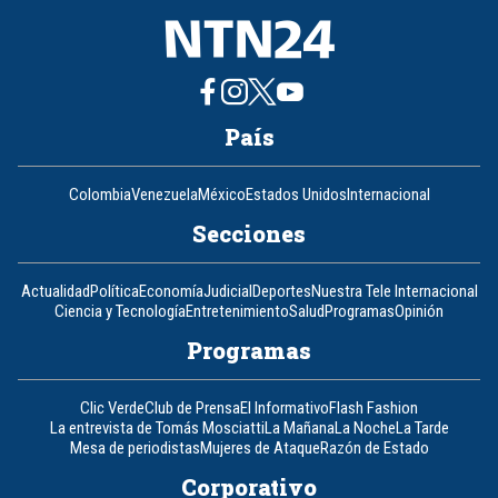
País
Colombia
Venezuela
México
Estados Unidos
Internacional
Secciones
Actualidad
Política
Economía
Judicial
Deportes
Nuestra Tele Internacional
Ciencia y Tecnología
Entretenimiento
Salud
Programas
Opinión
Programas
Clic Verde
Club de Prensa
El Informativo
Flash Fashion
La entrevista de Tomás Mosciatti
La Mañana
La Noche
La Tarde
Mesa de periodistas
Mujeres de Ataque
Razón de Estado
Corporativo