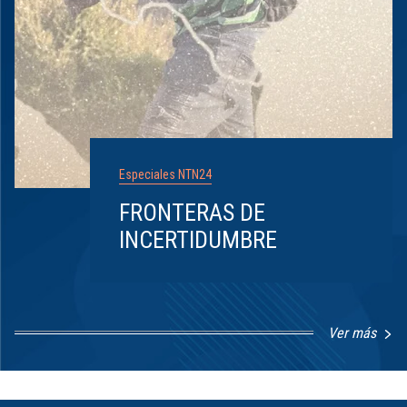
Especiales NTN24
FRONTERAS DE
INCERTIDUMBRE
Ver más
Item
1
of
8