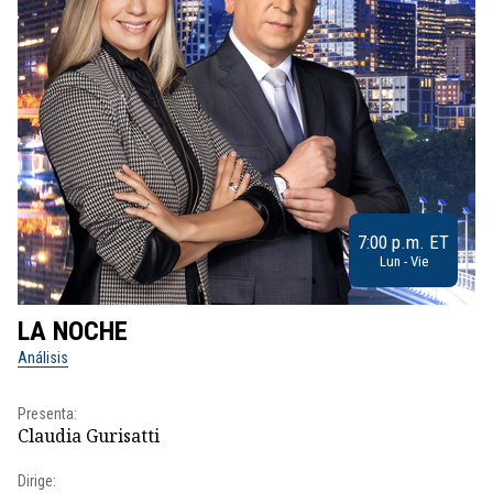
7:00 p.m. ET
Lun - Vie
LA NOCHE
L
Análisis
No
Presenta:
Pr
Claudia Gurisatti
Id
Dirige: