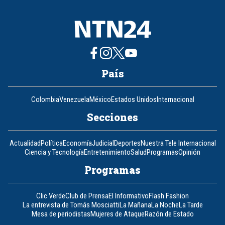
País
Colombia
Venezuela
México
Estados Unidos
Internacional
Secciones
Actualidad
Política
Economía
Judicial
Deportes
Nuestra Tele Internacional
Ciencia y Tecnología
Entretenimiento
Salud
Programas
Opinión
Programas
Clic Verde
Club de Prensa
El Informativo
Flash Fashion
La entrevista de Tomás Mosciatti
La Mañana
La Noche
La Tarde
Mesa de periodistas
Mujeres de Ataque
Razón de Estado