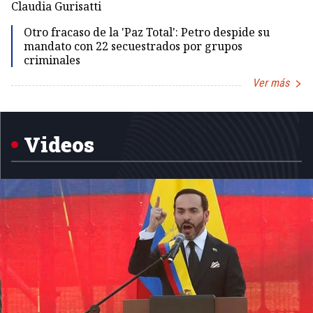
Dir
Claudia Gurisatti
Id
Otro fracaso de la 'Paz Total': Petro despide su
mandato con 22 secuestrados por grupos
criminales
Ver más
Item
1
of
5
Videos