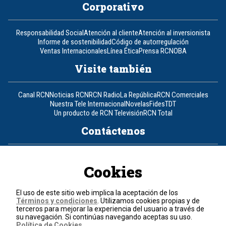
Corporativo
Responsabilidad Social
Atención al cliente
Atención al inversionista
Informe de sostenibilidad
Código de autorregulación
Ventas Internacionales
Línea Ética
Prensa RCN
OBA
Visite también
Canal RCN
Noticias RCN
RCN Radio
La República
RCN Comerciales
Nuestra Tele Internacional
Novelas
Fides
TDT
Un producto de RCN Televisión
RCN Total
Contáctenos
Teléfono
+57 (601) 426 92 92
Cookies
Política de datos personales
Política de cookies
El uso de este sitio web implica la aceptación de los
Términos y condiciones
Términos y condiciones
. Utilizamos cookies propias y de
terceros para mejorar la experiencia del usuario a través de
su navegación. Si continúas navegando aceptas su uso.
© 2026, RCN Medios.
Política de Cookies
.
Todos los derechos reservados.