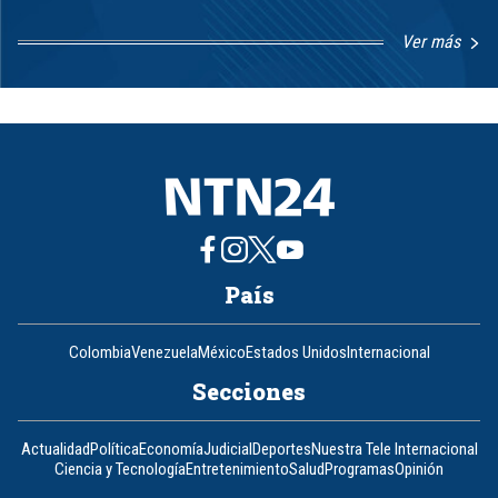
Ver más
Item
1
of
8
País
Colombia
Venezuela
México
Estados Unidos
Internacional
Secciones
Actualidad
Política
Economía
Judicial
Deportes
Nuestra Tele Internacional
Ciencia y Tecnología
Entretenimiento
Salud
Programas
Opinión