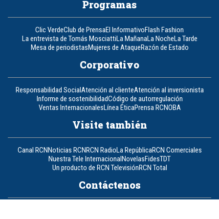
Programas
Clic Verde
Club de Prensa
El Informativo
Flash Fashion
La entrevista de Tomás Mosciatti
La Mañana
La Noche
La Tarde
Mesa de periodistas
Mujeres de Ataque
Razón de Estado
Corporativo
Responsabilidad Social
Atención al cliente
Atención al inversionista
Informe de sostenibilidad
Código de autorregulación
Ventas Internacionales
Línea Ética
Prensa RCN
OBA
Visite también
Canal RCN
Noticias RCN
RCN Radio
La República
RCN Comerciales
Nuestra Tele Internacional
Novelas
Fides
TDT
Un producto de RCN Televisión
RCN Total
Contáctenos
Teléfono
+57 (601) 426 92 92