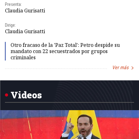
Pr
Presenta:
Id
Claudia Gurisatti
Dir
Dirige:
Id
Claudia Gurisatti
Otro fracaso de la 'Paz Total': Petro despide su
mandato con 22 secuestrados por grupos
criminales
Ver más
Item
1
of
5
Videos