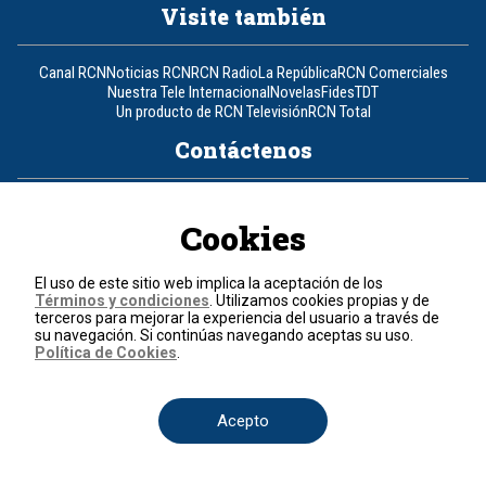
Visite también
Canal RCN
Noticias RCN
RCN Radio
La República
RCN Comerciales
Nuestra Tele Internacional
Novelas
Fides
TDT
Un producto de RCN Televisión
RCN Total
Contáctenos
Teléfono
+57 (601) 426 92 92
Cookies
Política de datos personales
Política de cookies
El uso de este sitio web implica la aceptación de los
Términos y condiciones
Términos y condiciones
. Utilizamos cookies propias y de
terceros para mejorar la experiencia del usuario a través de
su navegación. Si continúas navegando aceptas su uso.
© 2026, RCN Medios.
Política de Cookies
.
Todos los derechos reservados.
Organización Ardila Lülle - www.oal.com.co
Acepto