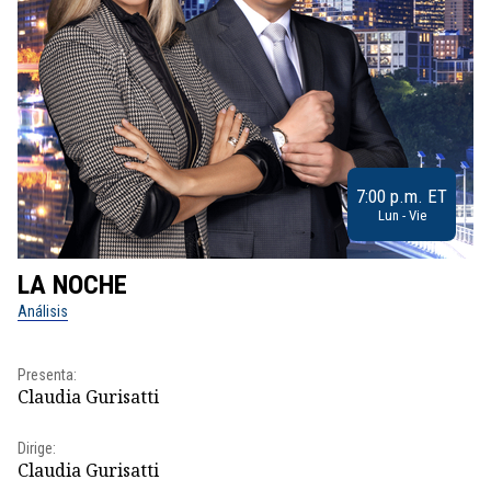
7:00 p.m. ET
Lun - Vie
LA NOCHE
L
Análisis
No
Presenta:
Pr
Claudia Gurisatti
Id
Dirige:
Dir
Claudia Gurisatti
Id