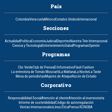
País
Colombia
Venezuela
México
Estados Unidos
Internacional
Secciones
Actualidad
Política
Economía
Judicial
Deportes
Nuestra Tele Internacional
Ciencia y Tecnología
Entretenimiento
Salud
Programas
Opinión
Programas
Clic Verde
Club de Prensa
El Informativo
Flash Fashion
La entrevista de Tomás Mosciatti
La Mañana
La Noche
La Tarde
Mesa de periodistas
Mujeres de Ataque
Razón de Estado
Corporativo
Responsabilidad Social
Atención al cliente
Atención al inversionista
Informe de sostenibilidad
Código de autorregulación
Ventas Internacionales
Línea Ética
Prensa RCN
OBA