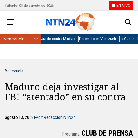
EN VIVO
Sábado, 08 de agosto de 2026
Juicio contra Maduro
Terremoto en Venezuela
La Guaira
Venezuela
Maduro deja investigar al
FBI “atentado” en su contra
agosto 13, 2018
Por: Redacción NTN24
CLUB DE PRENSA
Programa: