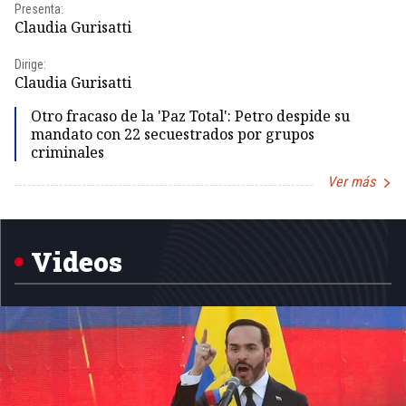
Presenta:
Pr
Claudia Gurisatti
Id
Dirige:
Dir
Claudia Gurisatti
Id
Otro fracaso de la 'Paz Total': Petro despide su
mandato con 22 secuestrados por grupos
criminales
Ver más
Item
1
of
5
Videos