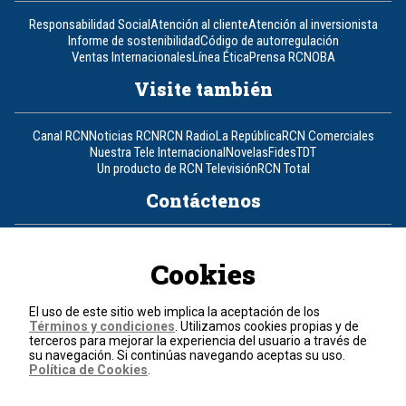
Responsabilidad Social
Atención al cliente
Atención al inversionista
Informe de sostenibilidad
Código de autorregulación
Ventas Internacionales
Línea Ética
Prensa RCN
OBA
Visite también
Canal RCN
Noticias RCN
RCN Radio
La República
RCN Comerciales
Nuestra Tele Internacional
Novelas
Fides
TDT
Un producto de RCN Televisión
RCN Total
Contáctenos
Teléfono
+57 (601) 426 92 92
Cookies
Política de datos personales
Política de cookies
El uso de este sitio web implica la aceptación de los
Términos y condiciones
Términos y condiciones
. Utilizamos cookies propias y de
terceros para mejorar la experiencia del usuario a través de
su navegación. Si continúas navegando aceptas su uso.
© 2026, RCN Medios.
Política de Cookies
.
Todos los derechos reservados.
Organización Ardila Lülle - www.oal.com.co