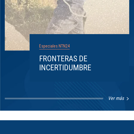
Especiales NTN24
FRONTERAS DE
INCERTIDUMBRE
Ver más
Item
1
of
8