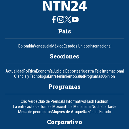
País
Colombia
Venezuela
México
Estados Unidos
Internacional
Secciones
Actualidad
Política
Economía
Judicial
Deportes
Nuestra Tele Internacional
Ciencia y Tecnología
Entretenimiento
Salud
Programas
Opinión
Programas
Clic Verde
Club de Prensa
El Informativo
Flash Fashion
La entrevista de Tomás Mosciatti
La Mañana
La Noche
La Tarde
Mesa de periodistas
Mujeres de Ataque
Razón de Estado
Corporativo