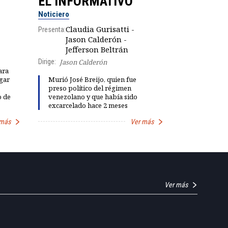
EL INFORMATIVO
CLUB D
Noticiero
Análisis
Claudia Gurisatti -
Presenta:
Jason Calderón -
Robe
Presenta:
Jefferson Beltrán
Dirige:
Jason Calderón
ara
gar
Murió José Breijo, quien fue
Explosivas 
preso político del régimen
María Fern
o de
venezolano y que había sido
"fiestas de 
excarcelado hace 2 meses
Petro
 más
Ver más
Ver más