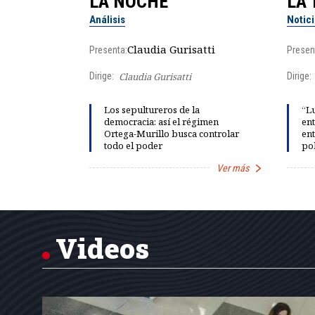
LA NOCHE
LA 
Análisis
Notic
lgo
Claudia Gurisatti
Presenta:
Presen
Dirige:
Claudia Gurisatti
Dirige:
ño acelera
Los sepultureros de la
“Lu
 llevar al
democracia: así el régimen
ent
rds de calor,
Ortega-Murillo busca controlar
ent
todo el poder
pol
Ver más
Ver más
Item
1
of
7
Videos