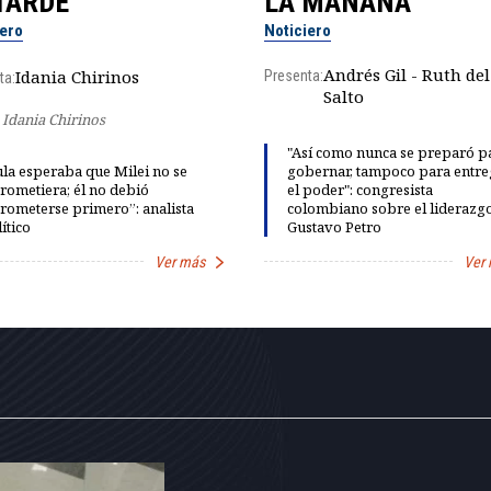
TARDE
LA MAÑANA
iero
Noticiero
Andrés Gil - Ruth del
Idania Chirinos
Presenta:
ta:
Salto
Idania Chirinos
"Así como nunca se preparó p
la esperaba que Milei no se
gobernar, tampoco para entre
rometiera; él no debió
el poder": congresista
rometerse primero”: analista
colombiano sobre el liderazg
ítico
Gustavo Petro
Ver más
Ver