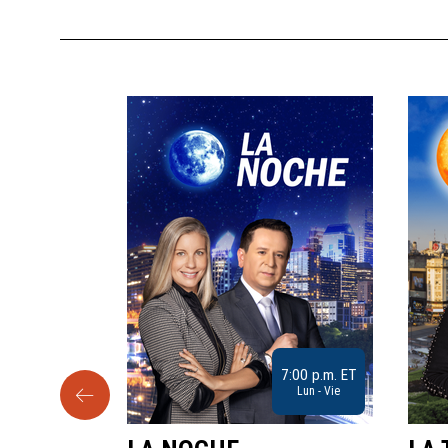
9:30 a.m. ET
7:00 p.m. ET
Sab
Lun - Vie