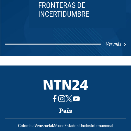
FRONTERAS DE
INCERTIDUMBRE
Ver más
Item
1
of
8
País
Colombia
Venezuela
México
Estados Unidos
Internacional