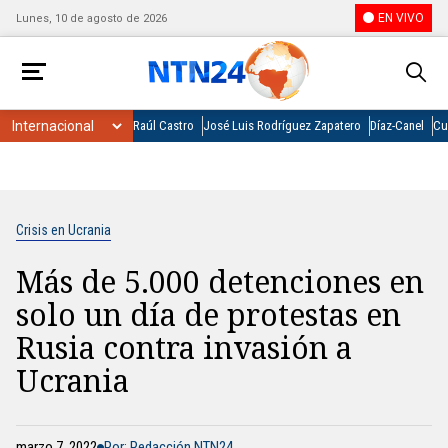
EN VIVO
Lunes, 10 de agosto de 2026
Raúl Castro
José Luis Rodríguez Zapatero
Díaz-Canel
Cu
Crisis en Ucrania
Más de 5.000 detenciones en
solo un día de protestas en
Rusia contra invasión a
Ucrania
marzo 7, 2022
Por: Redacción NTN24