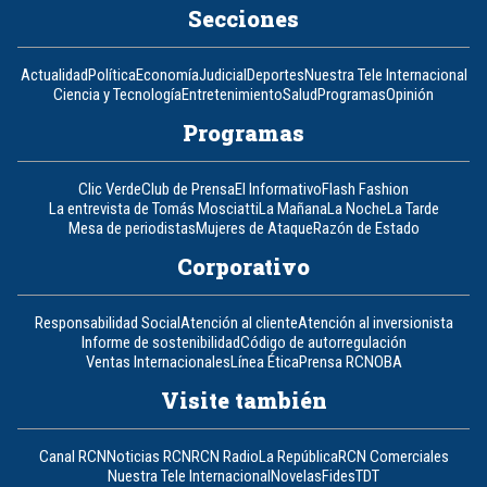
Secciones
Actualidad
Política
Economía
Judicial
Deportes
Nuestra Tele Internacional
Ciencia y Tecnología
Entretenimiento
Salud
Programas
Opinión
Programas
Clic Verde
Club de Prensa
El Informativo
Flash Fashion
La entrevista de Tomás Mosciatti
La Mañana
La Noche
La Tarde
Mesa de periodistas
Mujeres de Ataque
Razón de Estado
Corporativo
Responsabilidad Social
Atención al cliente
Atención al inversionista
Informe de sostenibilidad
Código de autorregulación
Ventas Internacionales
Línea Ética
Prensa RCN
OBA
Visite también
Canal RCN
Noticias RCN
RCN Radio
La República
RCN Comerciales
Nuestra Tele Internacional
Novelas
Fides
TDT