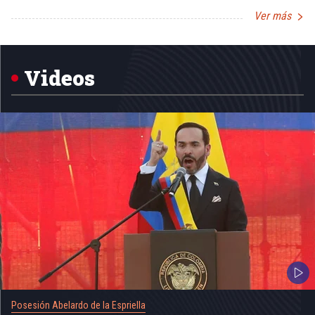
Ver más
Item
1
of
5
Videos
Posesión Abelardo de la Espriella