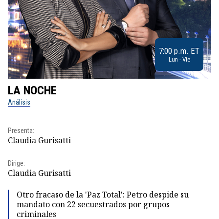
7:00 p.m. ET
Lun - Vie
LA NOCHE
L
Análisis
No
Pr
Presenta:
Id
Claudia Gurisatti
Dir
Dirige:
Id
Claudia Gurisatti
Otro fracaso de la 'Paz Total': Petro despide su
mandato con 22 secuestrados por grupos
criminales