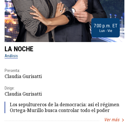
7:00 p.m. ET
Lun - Vie
LA NOCHE
L
Análisis
No
Presenta:
Pr
Claudia Gurisatti
Id
Dirige:
Dir
Claudia Gurisatti
Id
Los sepultureros de la democracia: así el régimen
Ortega-Murillo busca controlar todo el poder
Ver más
Item