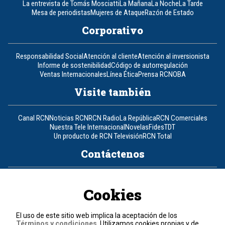
La entrevista de Tomás Mosciatti
La Mañana
La Noche
La Tarde
Mesa de periodistas
Mujeres de Ataque
Razón de Estado
Corporativo
Responsabilidad Social
Atención al cliente
Atención al inversionista
Informe de sostenibilidad
Código de autorregulación
Ventas Internacionales
Línea Ética
Prensa RCN
OBA
Visite también
Canal RCN
Noticias RCN
RCN Radio
La República
RCN Comerciales
Nuestra Tele Internacional
Novelas
Fides
TDT
Un producto de RCN Televisión
RCN Total
Contáctenos
Teléfono
+57 (601) 426 92 92
Cookies
Política de datos personales
Política de cookies
El uso de este sitio web implica la aceptación de los
Términos y condiciones
Términos y condiciones
. Utilizamos cookies propias y de