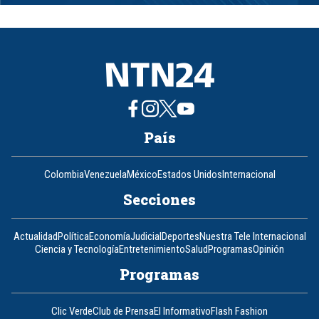
1
of
8
País
Colombia
Venezuela
México
Estados Unidos
Internacional
Secciones
Actualidad
Política
Economía
Judicial
Deportes
Nuestra Tele Internacional
Ciencia y Tecnología
Entretenimiento
Salud
Programas
Opinión
Programas
Clic Verde
Club de Prensa
El Informativo
Flash Fashion