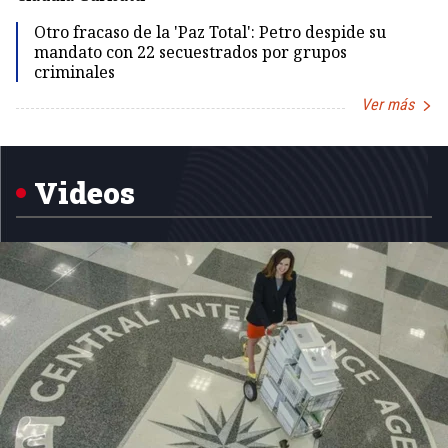
Id
Otro fracaso de la 'Paz Total': Petro despide su
mandato con 22 secuestrados por grupos
criminales
Ver más
Item
1
of
5
Videos