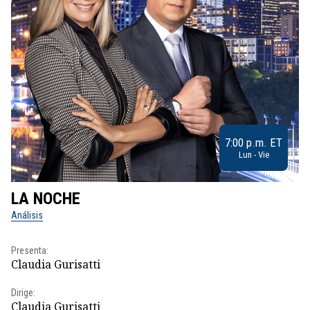
7:00 p.m. ET
Lun - Vie
LA NOCHE
L
Análisis
No
Presenta:
Pr
Claudia Gurisatti
Id
Dirige:
Dir
Claudia Gurisatti