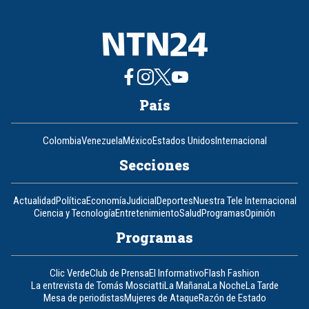
País
Colombia
Venezuela
México
Estados Unidos
Internacional
Secciones
Actualidad
Política
Economía
Judicial
Deportes
Nuestra Tele Internacional
Ciencia y Tecnología
Entretenimiento
Salud
Programas
Opinión
Programas
Clic Verde
Club de Prensa
El Informativo
Flash Fashion
La entrevista de Tomás Mosciatti
La Mañana
La Noche
La Tarde
Mesa de periodistas
Mujeres de Ataque
Razón de Estado