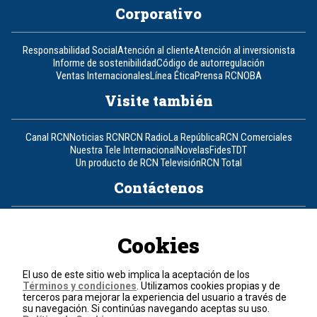
Corporativo
Responsabilidad Social
Atención al cliente
Atención al inversionista
Informe de sostenibilidad
Código de autorregulación
Ventas Internacionales
Línea Ética
Prensa RCN
OBA
Visite también
Canal RCN
Noticias RCN
RCN Radio
La República
RCN Comerciales
Nuestra Tele Internacional
Novelas
Fides
TDT
Un producto de RCN Televisión
RCN Total
Contáctenos
Teléfono
+57 (601) 426 92 92
Cookies
Política de datos personales
Política de cookies
El uso de este sitio web implica la aceptación de los
Términos y condiciones
Términos y condiciones
. Utilizamos cookies propias y de
terceros para mejorar la experiencia del usuario a través de
su navegación. Si continúas navegando aceptas su uso.
© 2026, RCN Medios.