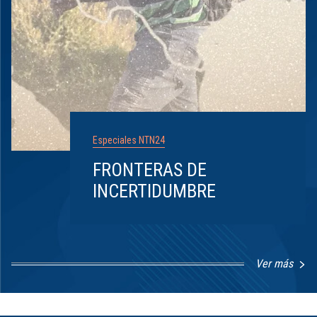
Especiales NTN24
FRONTERAS DE
INCERTIDUMBRE
Ver más
Item
1
of
8