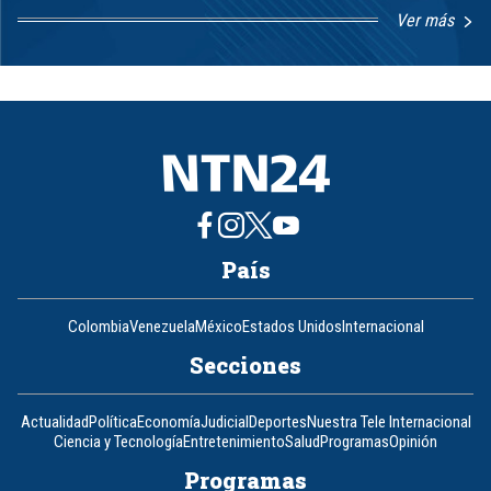
Ver más
Item
1
of
8
País
Colombia
Venezuela
México
Estados Unidos
Internacional
Secciones
Actualidad
Política
Economía
Judicial
Deportes
Nuestra Tele Internacional
Ciencia y Tecnología
Entretenimiento
Salud
Programas
Opinión
Programas