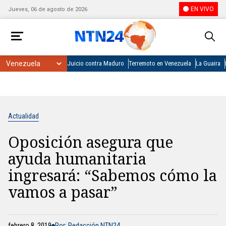
EN VIVO
Jueves, 06 de agosto de 2026
Juicio contra Maduro
Terremoto en Venezuela
La Guaira
Actualidad
Oposición asegura que
ayuda humanitaria
ingresará: “Sabemos cómo la
vamos a pasar”
febrero 8, 2019
Por: Redacción NTN24