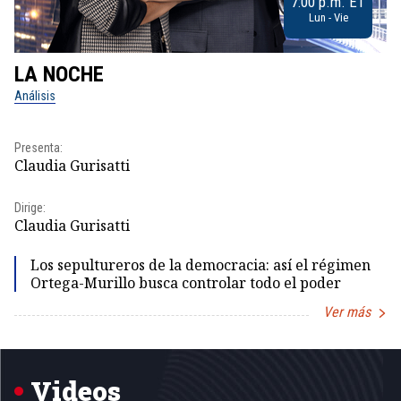
7:00 p.m. ET
Lun - Vie
LA NOCHE
L
Análisis
No
Presenta:
Pr
Claudia Gurisatti
Id
Dirige:
Dir
Claudia Gurisatti
Id
Los sepultureros de la democracia: así el régimen
Ortega-Murillo busca controlar todo el poder
Ver más
Item
1
of
5
Videos