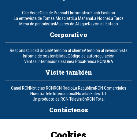
Clic Verde
Club de Prensa
El Informativo
Flash Fashion
La entrevista de Tomás Mosciatti
La Mañana
La Noche
La Tarde
Mesa de periodistas
Mujeres de Ataque
Razón de Estado
Corporativo
Responsabilidad Social
Atención al cliente
Atención al inversionista
Informe de sostenibilidad
Código de autorregulación
Ventas Internacionales
Línea Ética
Prensa RCN
OBA
Visite también
Canal RCN
Noticias RCN
RCN Radio
La República
RCN Comerciales
Nuestra Tele Internacional
Novelas
Fides
TDT
Un producto de RCN Televisión
RCN Total
Contáctenos
Teléfono
+57 (601) 426 92 92
Cookies