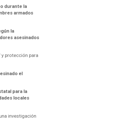
o durante la
ombres armados
egún la
adores asesinados
"
y protección para
sesinado el
tatal para la
dades locales
 una investigación