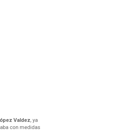
López Valdez
, ya
ntaba con medidas