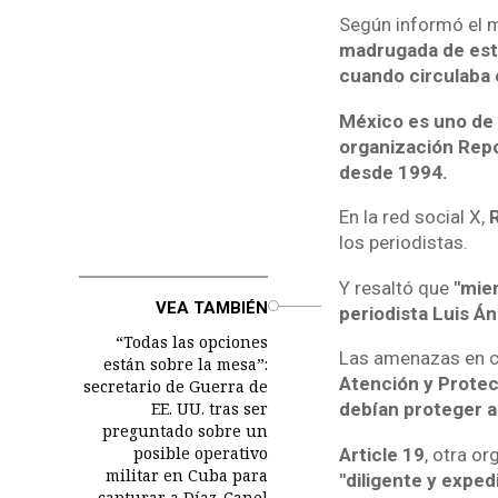
Según informó el me
madrugada de este
cuando circulaba 
México es uno de 
organización Rep
desde 1994.
En la red social X,
los periodistas.
Y resaltó que
"mien
o
VEA TAMBIÉN
periodista Luis Á
“Todas las opciones
Las amenazas en c
están sobre la mesa”:
Atención y Protec
secretario de Guerra de
EE. UU. tras ser
debían proteger a
preguntado sobre un
posible operativo
Article 19
, otra o
militar en Cuba para
"diligente y exped
capturar a Díaz-Canel