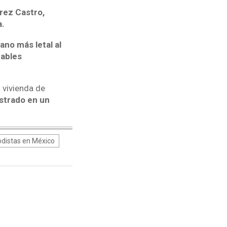
rez Castro,
a.
no más letal al
bables
a vivienda de
strado en un
odistas en México