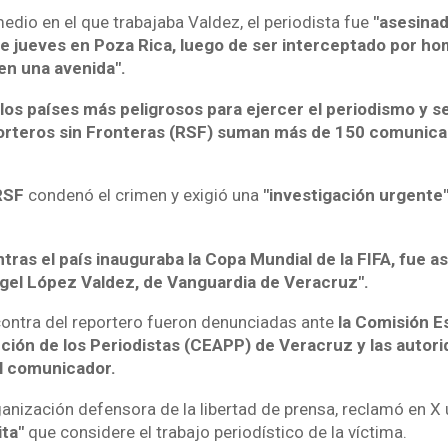
dio en el que trabajaba Valdez, el periodista fue
"asesinad
 jueves en Poza Rica, luego de ser interceptado por h
en una avenida".
los países más peligrosos para ejercer el periodismo y s
orteros sin Fronteras (RSF) suman más de 150 comunic
RSF
condenó el crimen y exigió una
"investigación urgente
tras el país inauguraba la Copa Mundial de la FIFA, fue a
ngel López Valdez, de Vanguardia de Veracruz".
ontra del reportero fueron denunciadas ante
la Comisión Es
ción de los Periodistas (CEAPP) de Veracruz y las autori
l comunicador.
rganización defensora de la libertad de prensa, reclamó en X
ita"
que considere el trabajo periodístico de la víctima.