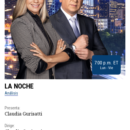
7:00 p.m. ET
Lun - Vie
LA NOCHE
L
Análisis
No
Presenta:
Pr
Claudia Gurisatti
Id
Dirige:
Dir