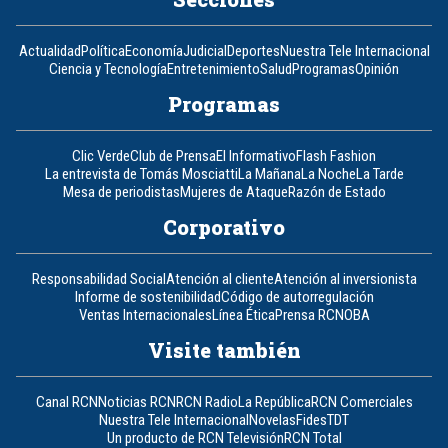
Actualidad
Política
Economía
Judicial
Deportes
Nuestra Tele Internacional
Ciencia y Tecnología
Entretenimiento
Salud
Programas
Opinión
Programas
Clic Verde
Club de Prensa
El Informativo
Flash Fashion
La entrevista de Tomás Mosciatti
La Mañana
La Noche
La Tarde
Mesa de periodistas
Mujeres de Ataque
Razón de Estado
Corporativo
Responsabilidad Social
Atención al cliente
Atención al inversionista
Informe de sostenibilidad
Código de autorregulación
Ventas Internacionales
Línea Ética
Prensa RCN
OBA
Visite también
Canal RCN
Noticias RCN
RCN Radio
La República
RCN Comerciales
Nuestra Tele Internacional
Novelas
Fides
TDT
Un producto de RCN Televisión
RCN Total