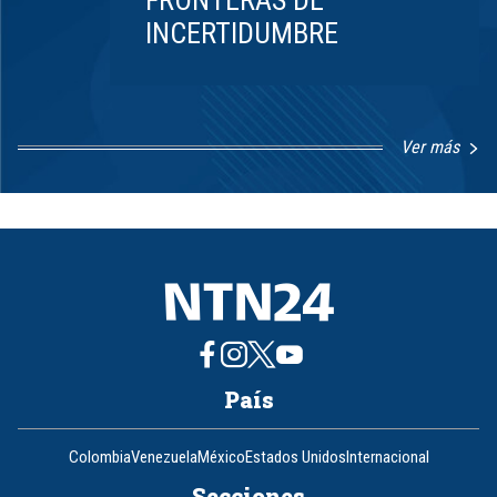
FRONTERAS DE
INCERTIDUMBRE
Ver más
Item
1
of
8
País
Colombia
Venezuela
México
Estados Unidos
Internacional
Secciones