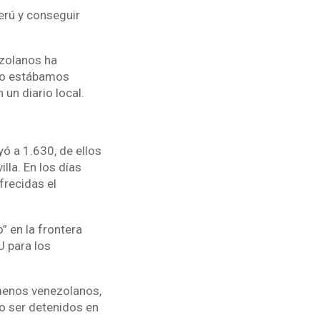
erú y conseguir
ezolanos ha
 no estábamos
 un diario local.
yó a 1.630, de ellos
la. En los días
frecidas el
 en la frontera
U para los
menos venezolanos,
o ser detenidos en