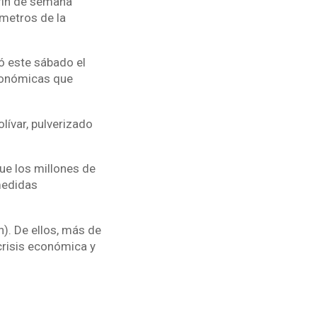
 fin de semana
metros de la
ó este sábado el
conómicas que
lívar, pulverizado
ue los millones de
 medidas
n). De ellos, más de
 crisis económica y