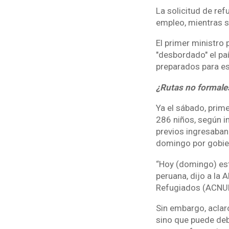
La solicitud de re
empleo, mientras se
El primer ministro 
"desbordado" el pa
preparados para esa
¿Rutas no formal
Ya el sábado, prime
286 niños, según i
previos ingresaban 
domingo por gobie
“Hoy (domingo) est
peruana, dijo a la 
Refugiados (ACNU
Sin embargo, aclar
sino que puede deb