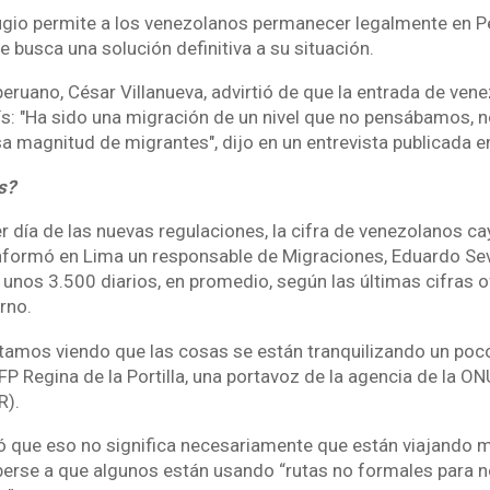
fugio permite a los venezolanos permanecer legalmente en P
 busca una solución definitiva a su situación.
peruano, César Villanueva, advirtió de que la entrada de ven
ís: "Ha sido una migración de un nivel que no pensábamos,
 magnitud de migrantes", dijo en un entrevista publicada en
es?
r día de las nuevas regulaciones, la cifra de venezolanos ca
nformó en Lima un responsable de Migraciones, Eduardo Sevil
unos 3.500 diarios, en promedio, según las últimas cifras o
rno.
amos viendo que las cosas se están tranquilizando un poco”
AFP Regina de la Portilla, una portavoz de la agencia de la ON
R).
ó que eso no significa necesariamente que están viajando 
erse a que algunos están usando “rutas no formales para n