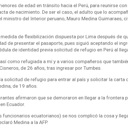
menores de edad en tránsito hacia el Perú, para reunirse con
acta de nacimiento. De ser el caso, el adulto que lo acompa
el ministro del Interior peruano, Mauro Medina Guimaraes, ci
 medida de flexibilización dispuesta por Lima después de 
edad de presentar el pasaporte, pues siguió aceptando el ing
ula de identidad previa solicitud de refugio en Perú al llega
 así como refugiada a mí y a varios compañeros que tambié
 Cisneros, de 26 años, tras ingresar por Tumbes.
 solicitud de refugio para entrar al país y solicitar la carta d
edina, de 19 años.
rantes afirmaron que se demoraron en llegar a la frontera 
 en Ecuador.
os funcionarios ecuatorianos) se nos complicó la cosa y lleg
eclaró Medina a la AFP.