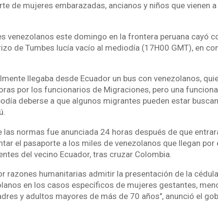
rte de mujeres embarazadas, ancianos y niños que vienen a
tes venezolanos este domingo en la frontera peruana cayó 
rizo de Tumbes lucía vacío al mediodía (17H00 GMT), en con
lmente llegaba desde Ecuador un bus con venezolanos, qui
ras por los funcionarios de Migraciones, pero una funcionar
 podía deberse a que algunos migrantes pueden estar buscan
ú.
de las normas fue anunciada 24 horas después de que entrara
tar el pasaporte a los miles de venezolanos que llegan por 
tes del vecino Ecuador, tras cruzar Colombia.
r razones humanitarias admitir la presentación de la cédula
lanos en los casos específicos de mujeres gestantes, men
adres y adultos mayores de más de 70 años", anunció el gob