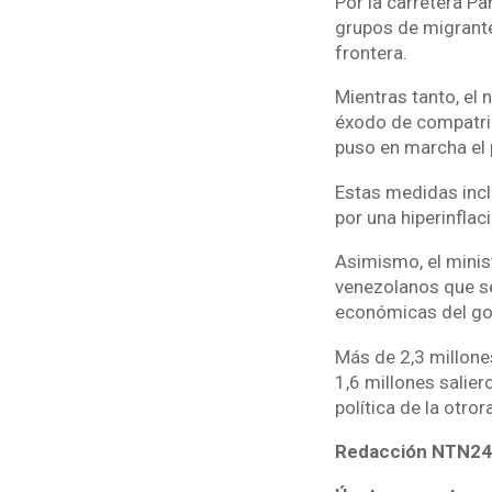
Por la carretera P
grupos de migrante
frontera.
Mientras tanto, el
éxodo de compatri
puso en marcha el 
Estas medidas incl
por una hiperinfla
Asimismo, el minis
venezolanos que se 
económicas del go
Más de 2,3 millones
1,6 millones salier
política de la otro
Redacción NTN24