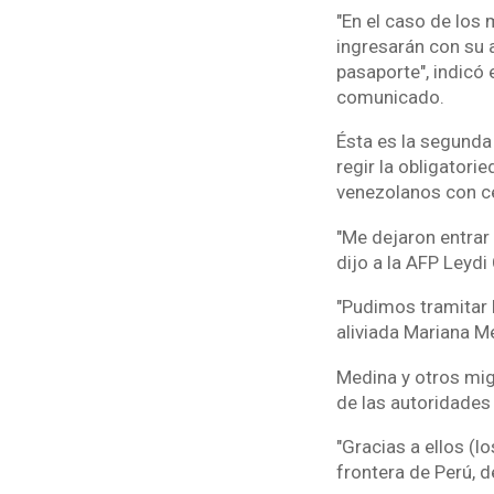
"En el caso de los 
ingresarán con su 
pasaporte", indicó 
comunicado.
Ésta es la segunda
regir la obligatori
venezolanos con céd
"Me dejaron entrar
dijo a la AFP Leydi
"Pudimos tramitar la
aliviada Mariana M
Medina y otros mig
de las autoridades
"Gracias a ellos (l
frontera de Perú, d