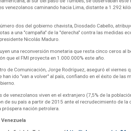
anamericana, al sur del paso de Tumbes, se observaban este
s venezolanos caminando hacia Lima, distante a 1.292 kiló
 número dos del gobierno chavista, Diosdado Cabello, atribuy
otas a una "campaña" de la "derecha" contra las medidas e
presidente Nicolás Maduro.
uyen una reconversión monetaria que resta cinco ceros al bo
ción que el FMI proyecta en 1.000.000% este año.
tro de Comunicación, Jorge Rodríguez, aseguró el viernes q
han ido "van a volver" al país, confiando en el éxito de las
bierno.
 de venezolanos viven en el extranjero (7,5% de la població
on de su país a partir de 2015 ante el recrudecimiento de la
ra próspera nación petrolera.
 Venezuela