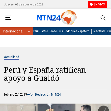
EN VIVO
Jueves, 06 de agosto de 2026
Raúl Castro
José Luis Rodríguez Zapatero
Díaz-Canel
Cu
Actualidad
Perú y España ratifican
apoyo a Guaidó
febrero 27, 2019
Por: Redacción NTN24