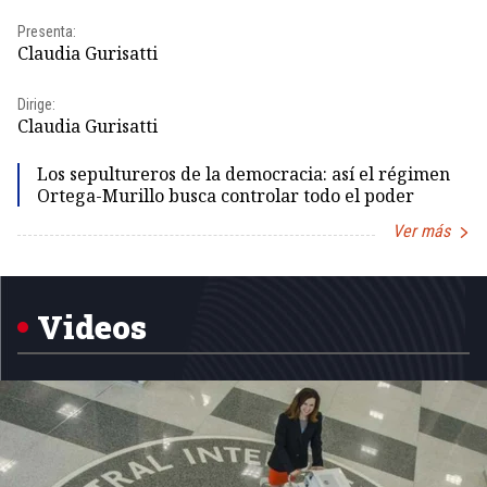
Pr
Presenta:
Id
Claudia Gurisatti
Dir
Dirige:
Id
Claudia Gurisatti
Los sepultureros de la democracia: así el régimen
Ortega-Murillo busca controlar todo el poder
Ver más
Item
1
of
5
Videos