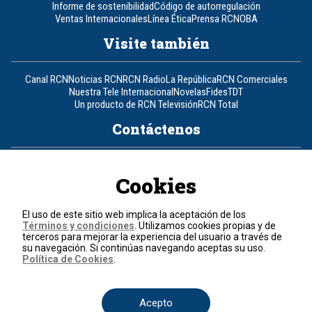
Informe de sostenibilidad
Código de autorregulación
Ventas Internacionales
Línea Ética
Prensa RCN
OBA
Visite también
Canal RCN
Noticias RCN
RCN Radio
La República
RCN Comerciales
Nuestra Tele Internacional
Novelas
Fides
TDT
Un producto de RCN Televisión
RCN Total
Contáctenos
Teléfono
+57 (601) 426 92 92
Cookies
Política de datos personales
Política de cookies
El uso de este sitio web implica la aceptación de los
Términos y condiciones
Términos y condiciones
. Utilizamos cookies propias y de
terceros para mejorar la experiencia del usuario a través de
su navegación. Si continúas navegando aceptas su uso.
© 2026, RCN Medios.
Política de Cookies
.
Todos los derechos reservados.
Organización Ardila Lülle - www.oal.com.co
Acepto