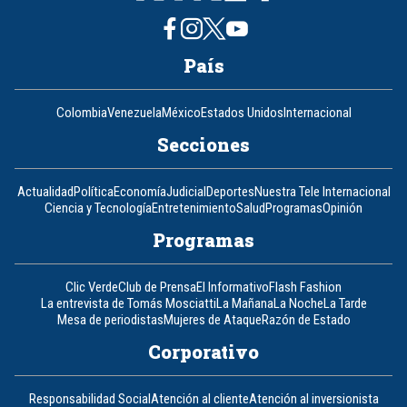
País
Colombia
Venezuela
México
Estados Unidos
Internacional
Secciones
Actualidad
Política
Economía
Judicial
Deportes
Nuestra Tele Internacional
Ciencia y Tecnología
Entretenimiento
Salud
Programas
Opinión
Programas
Clic Verde
Club de Prensa
El Informativo
Flash Fashion
La entrevista de Tomás Mosciatti
La Mañana
La Noche
La Tarde
Mesa de periodistas
Mujeres de Ataque
Razón de Estado
Corporativo
Responsabilidad Social
Atención al cliente
Atención al inversionista