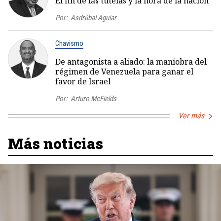
El fin de las tutelas y la hora de la nación
Por:
Asdrúbal Aguiar
Chavismo
De antagonista a aliado: la maniobra del
régimen de Venezuela para ganar el
favor de Israel
Por:
Arturo McFields
Ver más
Más noticias