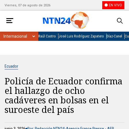
EN VIVO
Viernes, 07 de agosto de 2026
Raúl Castro
José Luis Rodríguez Zapatero
Díaz-Canel
Cu
Ecuador
Policía de Ecuador confirma
el hallazgo de ocho
cadáveres en bolsas en el
suroeste del país
junio 3, 2026
Por: Redacción NTN24-Agencia France Presse - AFP