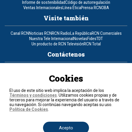
Informe de sostenibilidad
Código de autorregulación
Ventas Internacionales
Línea Ética
Prensa RCN
OBA
Visite también
Canal RCN
Noticias RCN
RCN Radio
La República
RCN Comerciales
Nuestra Tele Internacional
Novelas
Fides
TDT
Un producto de RCN Televisión
RCN Total
Contáctenos
Teléfono
+57 (601) 426 92 92
Cookies
Política de datos personales
Política de cookies
El uso de este sitio web implica la aceptación de los
Términos y condiciones
Términos y condiciones
. Utilizamos cookies propias y de
terceros para mejorar la experiencia del usuario a través de
su navegación. Si continúas navegando aceptas su uso.
© 2026, RCN Medios.
Política de Cookies
.
Todos los derechos reservados.
Organización Ardila Lülle - www.oal.com.co
Acepto