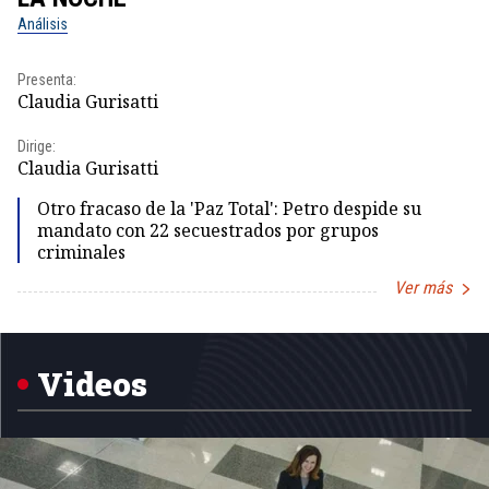
Análisis
No
Presenta:
Pr
Claudia Gurisatti
Id
Dirige:
Dir
Claudia Gurisatti
Id
Otro fracaso de la 'Paz Total': Petro despide su
mandato con 22 secuestrados por grupos
criminales
Ver más
Item
1
of
5
Videos