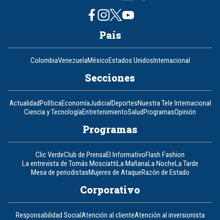
País
Colombia
Venezuela
México
Estados Unidos
Internacional
Secciones
Actualidad
Política
Economía
Judicial
Deportes
Nuestra Tele Internacional
Ciencia y Tecnología
Entretenimiento
Salud
Programas
Opinión
Programas
Clic Verde
Club de Prensa
El Informativo
Flash Fashion
La entrevista de Tomás Mosciatti
La Mañana
La Noche
La Tarde
Mesa de periodistas
Mujeres de Ataque
Razón de Estado
Corporativo
Responsabilidad Social
Atención al cliente
Atención al inversionista