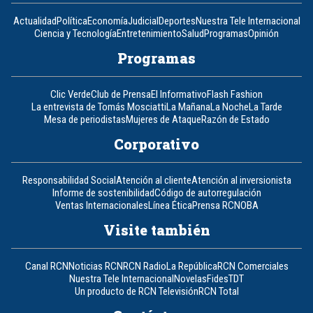
Actualidad
Política
Economía
Judicial
Deportes
Nuestra Tele Internacional
Ciencia y Tecnología
Entretenimiento
Salud
Programas
Opinión
Programas
Clic Verde
Club de Prensa
El Informativo
Flash Fashion
La entrevista de Tomás Mosciatti
La Mañana
La Noche
La Tarde
Mesa de periodistas
Mujeres de Ataque
Razón de Estado
Corporativo
Responsabilidad Social
Atención al cliente
Atención al inversionista
Informe de sostenibilidad
Código de autorregulación
Ventas Internacionales
Línea Ética
Prensa RCN
OBA
Visite también
Canal RCN
Noticias RCN
RCN Radio
La República
RCN Comerciales
Nuestra Tele Internacional
Novelas
Fides
TDT
Un producto de RCN Televisión
RCN Total