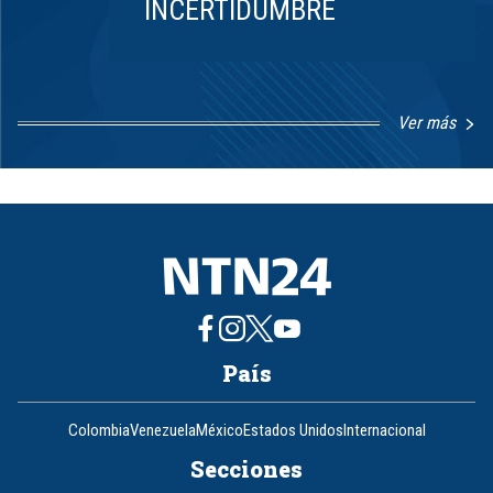
INCERTIDUMBRE
Ver más
Item
1
of
8
País
Colombia
Venezuela
México
Estados Unidos
Internacional
Secciones