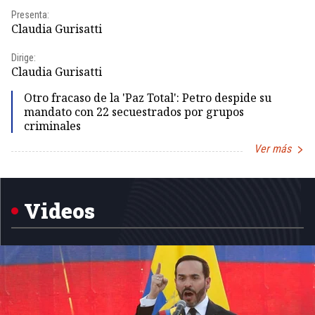
Presenta:
Pr
Claudia Gurisatti
Id
Dirige:
Dir
Claudia Gurisatti
Id
Otro fracaso de la 'Paz Total': Petro despide su
mandato con 22 secuestrados por grupos
criminales
Ver más
Item
1
of
5
Videos