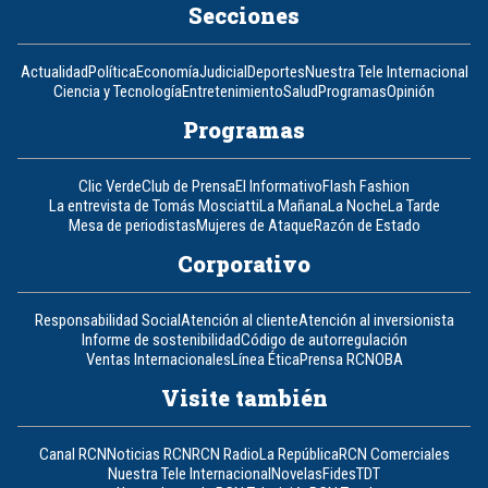
Secciones
Actualidad
Política
Economía
Judicial
Deportes
Nuestra Tele Internacional
Ciencia y Tecnología
Entretenimiento
Salud
Programas
Opinión
Programas
Clic Verde
Club de Prensa
El Informativo
Flash Fashion
La entrevista de Tomás Mosciatti
La Mañana
La Noche
La Tarde
Mesa de periodistas
Mujeres de Ataque
Razón de Estado
Corporativo
Responsabilidad Social
Atención al cliente
Atención al inversionista
Informe de sostenibilidad
Código de autorregulación
Ventas Internacionales
Línea Ética
Prensa RCN
OBA
Visite también
Canal RCN
Noticias RCN
RCN Radio
La República
RCN Comerciales
Nuestra Tele Internacional
Novelas
Fides
TDT