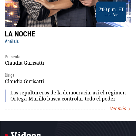
7:00 p.m. ET
Lun - Vie
LA NOCHE
L
Análisis
No
Presenta:
Pr
Claudia Gurisatti
Id
Dirige:
Dir
Claudia Gurisatti
Id
Los sepultureros de la democracia: así el régimen
Ortega-Murillo busca controlar todo el poder
Ver más
Item
1
of
5
Videos