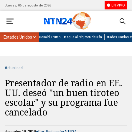
EN VIVO
Jueves, 06 de agosto de 2026
Donald Trump
Ataque al régimen de Irán
Estados Unidos at
Actualidad
Presentador de radio en EE.
UU. deseó "un buen tiroteo
escolar" y su programa fue
cancelado
diciembre 19, 2019
Por: Redacción NTN24