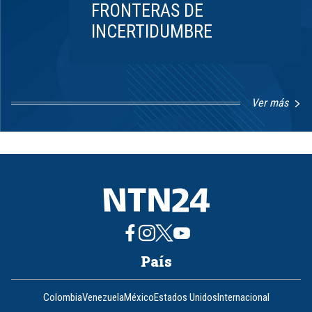
FRONTERAS DE
INCERTIDUMBRE
Ver más
Item
1
of
8
País
Colombia
Venezuela
México
Estados Unidos
Internacional