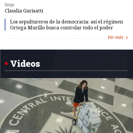
Dirige:
Dir
Claudia Gurisatti
Id
Los sepultureros de la democracia: así el régimen
Ortega-Murillo busca controlar todo el poder
Ver más
Item
1
of
5
Videos