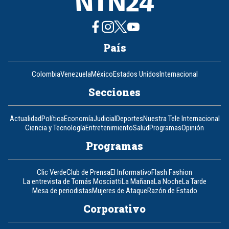
País
Colombia
Venezuela
México
Estados Unidos
Internacional
Secciones
Actualidad
Política
Economía
Judicial
Deportes
Nuestra Tele Internacional
Ciencia y Tecnología
Entretenimiento
Salud
Programas
Opinión
Programas
Clic Verde
Club de Prensa
El Informativo
Flash Fashion
La entrevista de Tomás Mosciatti
La Mañana
La Noche
La Tarde
Mesa de periodistas
Mujeres de Ataque
Razón de Estado
Corporativo