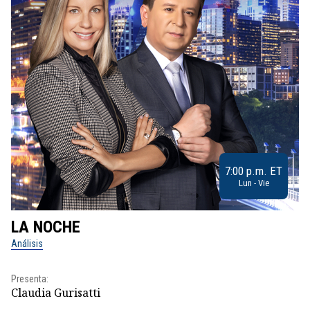
7:00 p.m. ET
Lun - Vie
LA NOCHE
L
Análisis
No
Presenta:
Pr
Claudia Gurisatti
Id