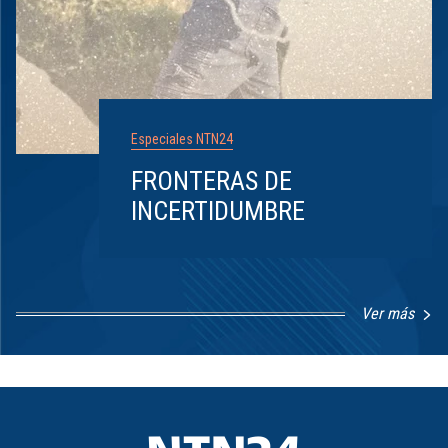
Especiales NTN24
FRONTERAS DE
INCERTIDUMBRE
Ver más
Item
1
of
8