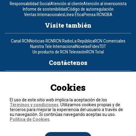
Responsabilidad Social
Atención al cliente
Atención al inversionista
Informe de sostenibilidad
Código de autorregulación
Ventas Internacionales
Línea Ética
Prensa RCN
OBA
Visite también
Canal RCN
Noticias RCN
RCN Radio
La República
RCN Comerciales
Nuestra Tele Internacional
Novelas
Fides
TDT
Un producto de RCN Televisión
RCN Total
Contáctenos
Teléfono
+57 (601) 426 92 92
Cookies
Política de datos personales
Política de cookies
El uso de este sitio web implica la aceptación de los
Términos y condiciones
Términos y condiciones
. Utilizamos cookies propias y de
terceros para mejorar la experiencia del usuario a través de
su navegación. Si continúas navegando aceptas su uso.
© 2026, RCN Medios.
Política de Cookies
.
Todos los derechos reservados.
Organización Ardila Lülle - www.oal.com.co