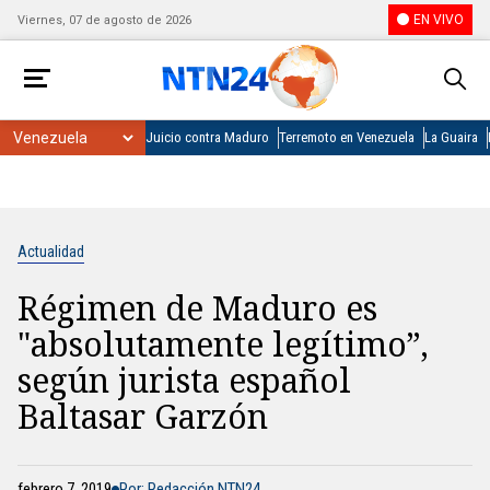
EN VIVO
Viernes, 07 de agosto de 2026
Juicio contra Maduro
Terremoto en Venezuela
La Guaira
Actualidad
Régimen de Maduro es
"absolutamente legítimo”,
según jurista español
Baltasar Garzón
febrero 7, 2019
Por: Redacción NTN24