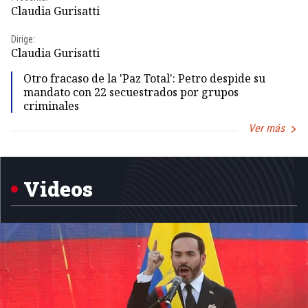
Pr
Claudia Gurisatti
Id
Dirige:
Dir
Claudia Gurisatti
Id
Otro fracaso de la 'Paz Total': Petro despide su
mandato con 22 secuestrados por grupos
criminales
Ver más
Item
1
of
5
Videos