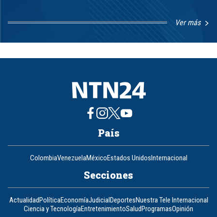
Ver más
Item
1
of
8
País
Colombia
Venezuela
México
Estados Unidos
Internacional
Secciones
Actualidad
Política
Economía
Judicial
Deportes
Nuestra Tele Internacional
Ciencia y Tecnología
Entretenimiento
Salud
Programas
Opinión