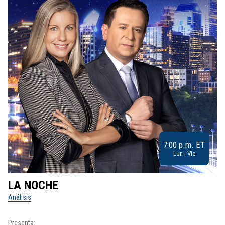
7:00 p.m. ET
Lun - Vie
LA NOCHE
L
Análisis
No
Presenta: