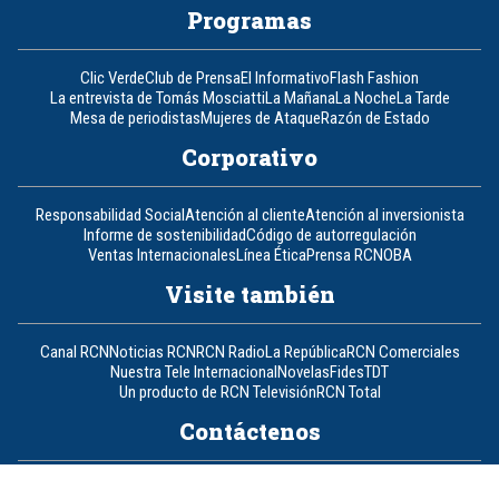
Programas
Clic Verde
Club de Prensa
El Informativo
Flash Fashion
La entrevista de Tomás Mosciatti
La Mañana
La Noche
La Tarde
Mesa de periodistas
Mujeres de Ataque
Razón de Estado
Corporativo
Responsabilidad Social
Atención al cliente
Atención al inversionista
Informe de sostenibilidad
Código de autorregulación
Ventas Internacionales
Línea Ética
Prensa RCN
OBA
Visite también
Canal RCN
Noticias RCN
RCN Radio
La República
RCN Comerciales
Nuestra Tele Internacional
Novelas
Fides
TDT
Un producto de RCN Televisión
RCN Total
Contáctenos
Teléfono
+57 (601) 426 92 92