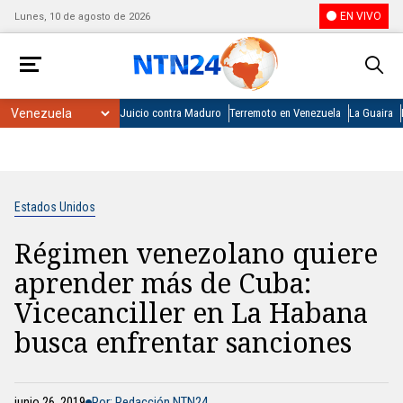
EN VIVO
Lunes, 10 de agosto de 2026
Juicio contra Maduro
Terremoto en Venezuela
La Guaira
Estados Unidos
Régimen venezolano quiere
aprender más de Cuba:
Vicecanciller en La Habana
busca enfrentar sanciones
junio 26, 2019
Por: Redacción NTN24