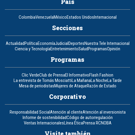
País
Colombia
Venezuela
México
Estados Unidos
Internacional
Secciones
Actualidad
Política
Economía
Judicial
Deportes
Nuestra Tele Internacional
Ciencia y Tecnología
Entretenimiento
Salud
Programas
Opinión
Programas
Clic Verde
Club de Prensa
El Informativo
Flash Fashion
La entrevista de Tomás Mosciatti
La Mañana
La Noche
La Tarde
Mesa de periodistas
Mujeres de Ataque
Razón de Estado
Corporativo
Responsabilidad Social
Atención al cliente
Atención al inversionista
Informe de sostenibilidad
Código de autorregulación
Ventas Internacionales
Línea Ética
Prensa RCN
OBA
Visite también