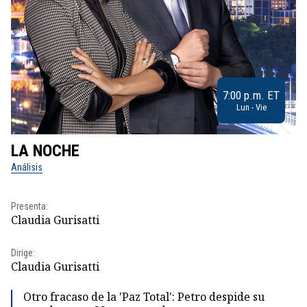
7:00 p.m. ET
Lun - Vie
LA NOCHE
L
Análisis
No
Pr
Presenta:
Id
Claudia Gurisatti
Dir
Dirige:
Id
Claudia Gurisatti
Otro fracaso de la 'Paz Total': Petro despide su