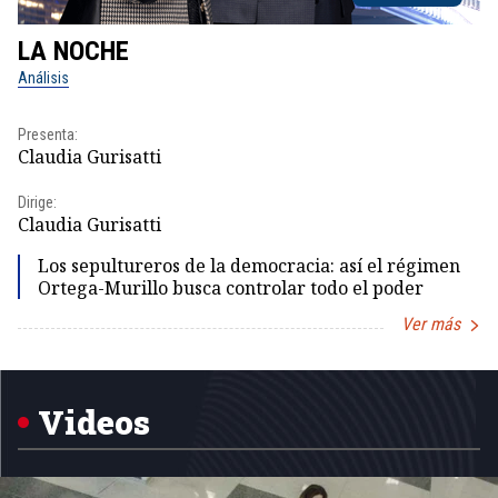
LA NOCHE
L
Análisis
No
Presenta:
Pr
Claudia Gurisatti
Id
Dirige:
Dir
Claudia Gurisatti
Id
Los sepultureros de la democracia: así el régimen
Ortega-Murillo busca controlar todo el poder
Ver más
Item
1
of
5
Videos