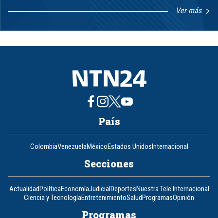
Ver más
Item
1
of
8
País
Colombia
Venezuela
México
Estados Unidos
Internacional
Secciones
Actualidad
Política
Economía
Judicial
Deportes
Nuestra Tele Internacional
Ciencia y Tecnología
Entretenimiento
Salud
Programas
Opinión
Programas