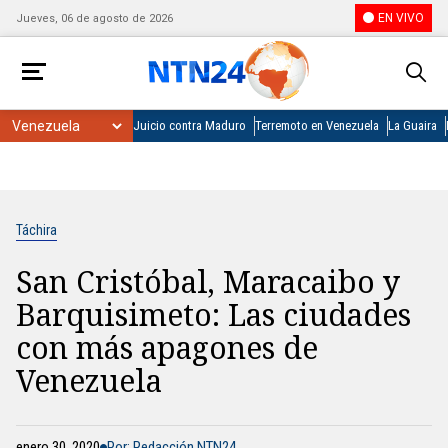
EN VIVO
Jueves, 06 de agosto de 2026
Juicio contra Maduro
Terremoto en Venezuela
La Guaira
Táchira
San Cristóbal, Maracaibo y
Barquisimeto: Las ciudades
con más apagones de
Venezuela
enero 30, 2020
Por: Redacción NTN24