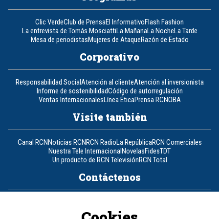
Clic Verde
Club de Prensa
El Informativo
Flash Fashion
La entrevista de Tomás Mosciatti
La Mañana
La Noche
La Tarde
Mesa de periodistas
Mujeres de Ataque
Razón de Estado
Corporativo
Responsabilidad Social
Atención al cliente
Atención al inversionista
Informe de sostenibilidad
Código de autorregulación
Ventas Internacionales
Línea Ética
Prensa RCN
OBA
Visite también
Canal RCN
Noticias RCN
RCN Radio
La República
RCN Comerciales
Nuestra Tele Internacional
Novelas
Fides
TDT
Un producto de RCN Televisión
RCN Total
Contáctenos
Teléfono
+57 (601) 426 92 92
Cookies