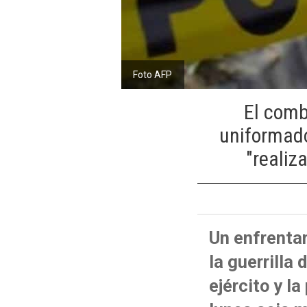
Foto AFP
El comb
uniformado
"realiz
Un enfrenta
la guerrilla
ejército y l