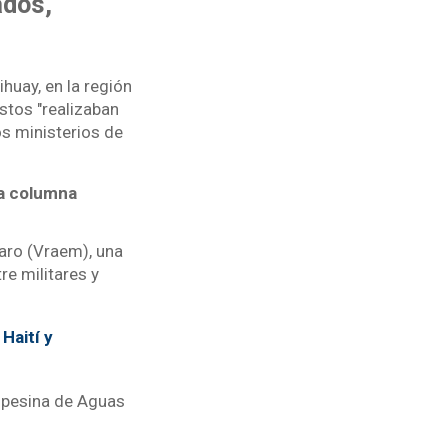
ados,
huay, en la región
stos "realizaban
s ministerios de
la columna
taro (Vraem), una
e militares y
Haití y
pesina de Aguas