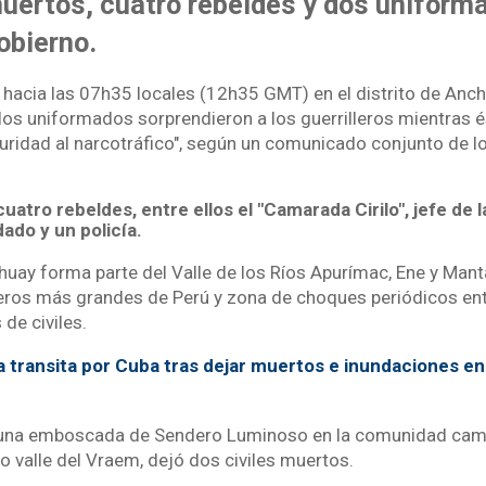
uertos, cuatro rebeldes y dos uniform
obierno.
hacia las 07h35 locales (12h35 GMT) en el distrito de Anchi
os uniformados sorprendieron a los guerrilleros mientras é
uridad al narcotráfico", según un comunicado conjunto de lo
atro rebeldes, entre ellos el "Camarada Cirilo", jefe de 
dado y un policía.
ihuay forma parte del Valle de los Ríos Apurímac, Ene y Man
leros más grandes de Perú y zona de choques periódicos entr
e civiles.
 transita por Cuba tras dejar muertos e inundaciones en 
una emboscada de Sendero Luminoso en la comunidad cam
o valle del Vraem, dejó dos civiles muertos.