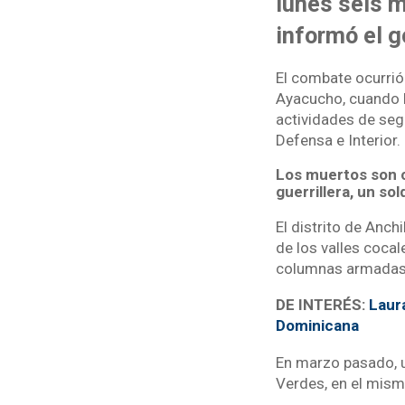
lunes seis m
informó el g
El combate ocurrió 
Ayacucho, cuando l
actividades de seg
Defensa e Interior.
Los muertos son cu
guerrillera, un sol
El distrito de Anch
de los valles coca
columnas armadas d
DE INTERÉS:
Laura
Dominicana
En marzo pasado, 
Verdes, en el mism