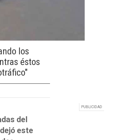
ando los
ntras éstos
tráfico"
adas del
 dejó este