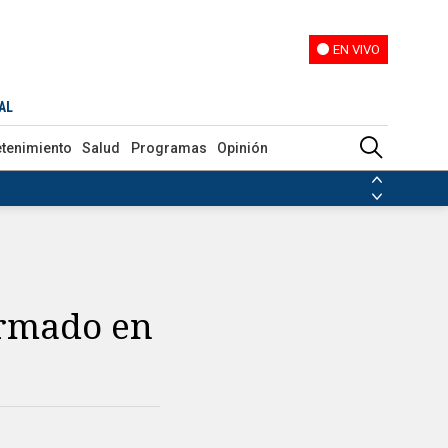
EN VIVO
EN VIVO
AL
etenimiento
Salud
Programas
Opinión
ias de las FARC
ezuela
Nicolás Maduro
Disidencias de las FARC
 en Venezuela
Nicolás Maduro
armado en