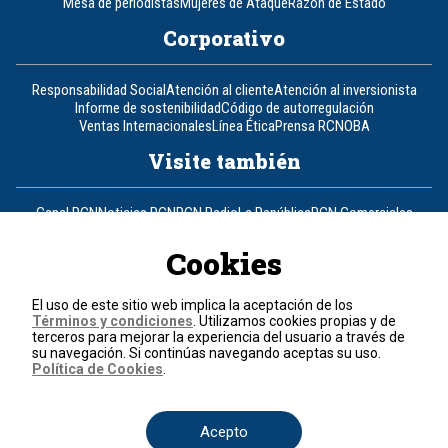
Mesa de periodistas
Mujeres de Ataque
Razón de Estado
Corporativo
Responsabilidad Social
Atención al cliente
Atención al inversionista
Informe de sostenibilidad
Código de autorregulación
Ventas Internacionales
Línea Ética
Prensa RCN
OBA
Visite también
Canal RCN
Noticias RCN
RCN Radio
La República
RCN Comerciales
Nuestra Tele Internacional
Novelas
Fides
TDT
Un producto de RCN Televisión
RCN Total
Cookies
Contáctenos
El uso de este sitio web implica la aceptación de los
Términos y condiciones
. Utilizamos cookies propias y de
Teléfono
+57 (601) 426 92 92
terceros para mejorar la experiencia del usuario a través de
su navegación. Si continúas navegando aceptas su uso.
Política de Cookies
.
Política de datos personales
Política de cookies
Términos y condiciones
Acepto