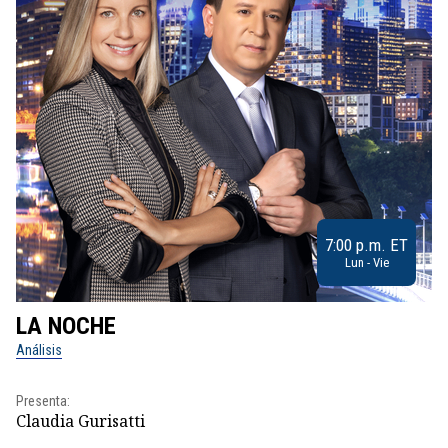
7:00 p.m. ET
Lun - Vie
LA NOCHE
L
Análisis
No
Presenta:
Pr
Claudia Gurisatti
Id