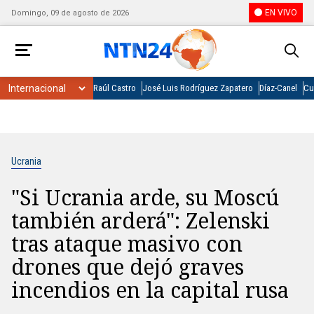
EN VIVO
Domingo, 09 de agosto de 2026
Raúl Castro
José Luis Rodríguez Zapatero
Díaz-Canel
Cu
Ucrania
"Si Ucrania arde, su Moscú
también arderá": Zelenski
tras ataque masivo con
drones que dejó graves
incendios en la capital rusa