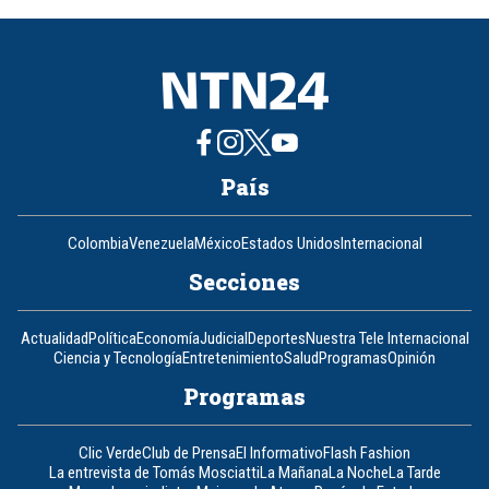
8
País
Colombia
Venezuela
México
Estados Unidos
Internacional
Secciones
Actualidad
Política
Economía
Judicial
Deportes
Nuestra Tele Internacional
Ciencia y Tecnología
Entretenimiento
Salud
Programas
Opinión
Programas
Clic Verde
Club de Prensa
El Informativo
Flash Fashion
La entrevista de Tomás Mosciatti
La Mañana
La Noche
La Tarde