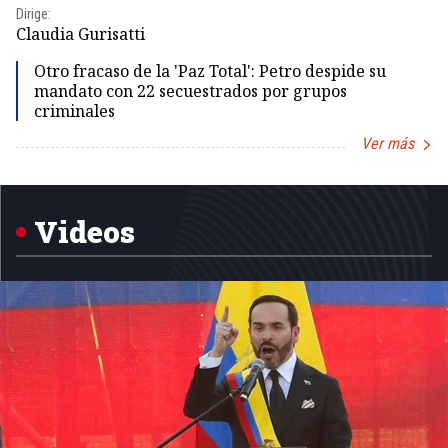
Dirige:
Dir
Claudia Gurisatti
Id
Otro fracaso de la 'Paz Total': Petro despide su
mandato con 22 secuestrados por grupos
criminales
Ver más
Item
1
of
5
Videos