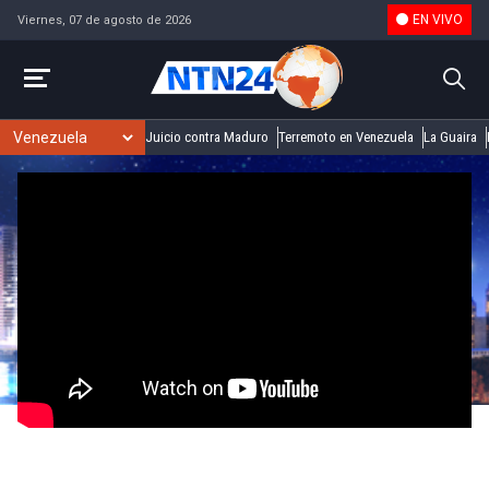
EN VIVO
Viernes, 07 de agosto de 2026
Juicio contra Maduro
Terremoto en Venezuela
La Guaira