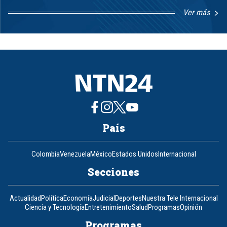
Ver más
Item
1
of
8
País
Colombia
Venezuela
México
Estados Unidos
Internacional
Secciones
Actualidad
Política
Economía
Judicial
Deportes
Nuestra Tele Internacional
Ciencia y Tecnología
Entretenimiento
Salud
Programas
Opinión
Programas