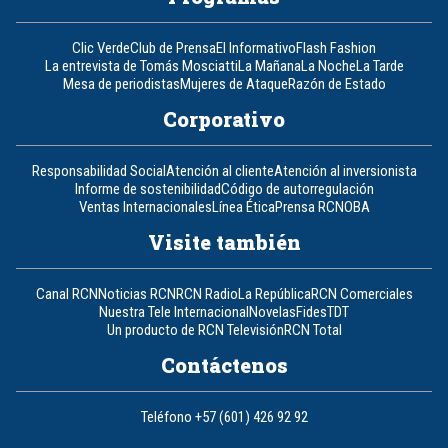
Clic Verde
Club de Prensa
El Informativo
Flash Fashion
La entrevista de Tomás Mosciatti
La Mañana
La Noche
La Tarde
Mesa de periodistas
Mujeres de Ataque
Razón de Estado
Corporativo
Responsabilidad Social
Atención al cliente
Atención al inversionista
Informe de sostenibilidad
Código de autorregulación
Ventas Internacionales
Línea Ética
Prensa RCN
OBA
Visite también
Canal RCN
Noticias RCN
RCN Radio
La República
RCN Comerciales
Nuestra Tele Internacional
Novelas
Fides
TDT
Un producto de RCN Televisión
RCN Total
Contáctenos
Teléfono
+57 (601) 426 92 92