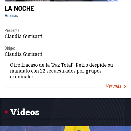
LA NOCHE
L
Análisis
No
Presenta:
Pr
Claudia Gurisatti
Id
Dirige:
Dir
Claudia Gurisatti
Id
Otro fracaso de la 'Paz Total': Petro despide su
mandato con 22 secuestrados por grupos
criminales
Ver más
Item
1
of
5
Videos