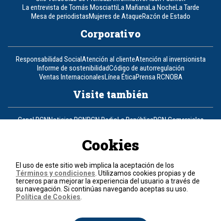
La entrevista de Tomás Mosciatti
La Mañana
La Noche
La Tarde
Mesa de periodistas
Mujeres de Ataque
Razón de Estado
Corporativo
Responsabilidad Social
Atención al cliente
Atención al inversionista
Informe de sostenibilidad
Código de autorregulación
Ventas Internacionales
Línea Ética
Prensa RCN
OBA
Visite también
Canal RCN
Noticias RCN
RCN Radio
La República
RCN Comerciales
Nuestra Tele Internacional
Novelas
Fides
TDT
Un producto de RCN Televisión
RCN Total
Cookies
Contáctenos
El uso de este sitio web implica la aceptación de los
Términos y condiciones
. Utilizamos cookies propias y de
Teléfono
+57 (601) 426 92 92
terceros para mejorar la experiencia del usuario a través de
su navegación. Si continúas navegando aceptas su uso.
Política de Cookies
.
Política de datos personales
Política de cookies
Términos y condiciones