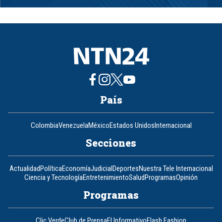
1
of
8
País
Colombia
Venezuela
México
Estados Unidos
Internacional
Secciones
Actualidad
Política
Economía
Judicial
Deportes
Nuestra Tele Internacional
Ciencia y Tecnología
Entretenimiento
Salud
Programas
Opinión
Programas
Clic Verde
Club de Prensa
El Informativo
Flash Fashion