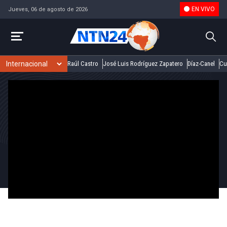
EN VIVO
Jueves, 06 de agosto de 2026
Raúl Castro
José Luis Rodríguez Zapatero
Díaz-Canel
Cu