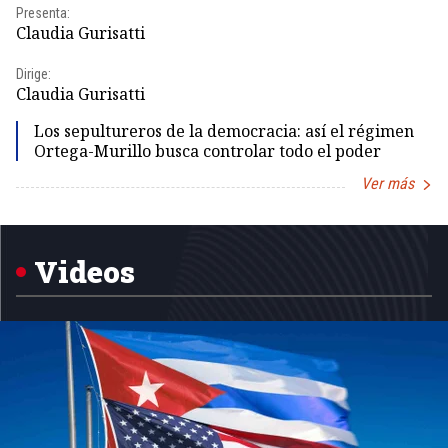
Presenta:
Pr
Claudia Gurisatti
Id
Dirige:
Dir
Claudia Gurisatti
Id
Los sepultureros de la democracia: así el régimen
Ortega-Murillo busca controlar todo el poder
Ver más
Item
1
of
5
Videos