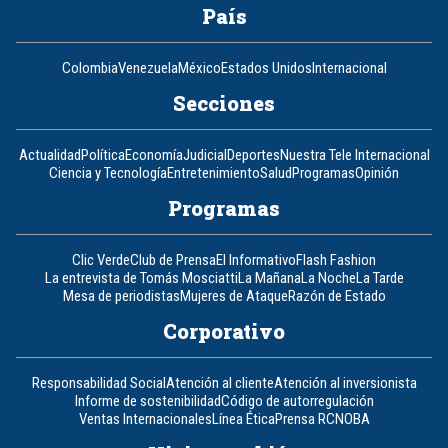
País
Colombia
Venezuela
México
Estados Unidos
Internacional
Secciones
Actualidad
Política
Economía
Judicial
Deportes
Nuestra Tele Internacional
Ciencia y Tecnología
Entretenimiento
Salud
Programas
Opinión
Programas
Clic Verde
Club de Prensa
El Informativo
Flash Fashion
La entrevista de Tomás Mosciatti
La Mañana
La Noche
La Tarde
Mesa de periodistas
Mujeres de Ataque
Razón de Estado
Corporativo
Responsabilidad Social
Atención al cliente
Atención al inversionista
Informe de sostenibilidad
Código de autorregulación
Ventas Internacionales
Línea Ética
Prensa RCN
OBA