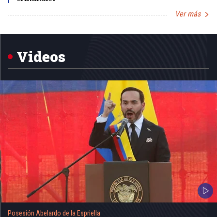
Ver más
Item
1
of
5
Videos
Posesión Abelardo de la Espriella