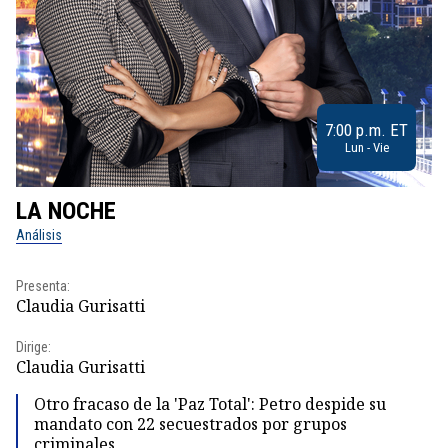
7:00 p.m. ET
Lun - Vie
LA NOCHE
L
Análisis
No
Presenta:
Pr
Claudia Gurisatti
Id
Dirige:
Dir
Claudia Gurisatti
Id
Otro fracaso de la 'Paz Total': Petro despide su
mandato con 22 secuestrados por grupos
criminales