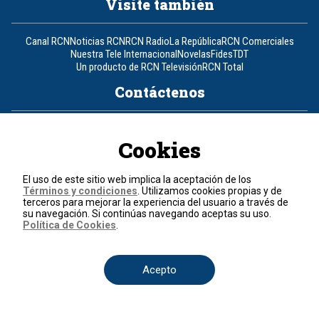
Visite también
Canal RCN
Noticias RCN
RCN Radio
La República
RCN Comerciales
Nuestra Tele Internacional
Novelas
Fides
TDT
Un producto de RCN Televisión
RCN Total
Contáctenos
Teléfono
+57 (601) 426 92 92
Cookies
Política de datos personales
Política de cookies
El uso de este sitio web implica la aceptación de los
Términos y condiciones
Términos y condiciones
. Utilizamos cookies propias y de
terceros para mejorar la experiencia del usuario a través de
su navegación. Si continúas navegando aceptas su uso.
© 2026, RCN Medios.
Política de Cookies
.
Todos los derechos reservados.
Organización Ardila Lülle - www.oal.com.co
Acepto