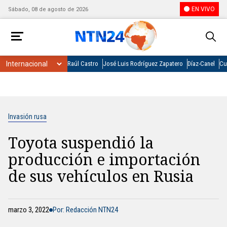
EN VIVO
Sábado, 08 de agosto de 2026
Raúl Castro
José Luis Rodríguez Zapatero
Díaz-Canel
Cu
Invasión rusa
Toyota suspendió la
producción e importación
de sus vehículos en Rusia
marzo 3, 2022
Por: Redacción NTN24