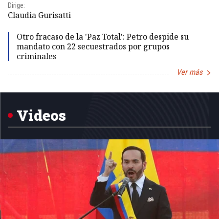
Dirige:
Id
Claudia Gurisatti
Otro fracaso de la 'Paz Total': Petro despide su
mandato con 22 secuestrados por grupos
criminales
Ver más
Item
1
of
5
Videos