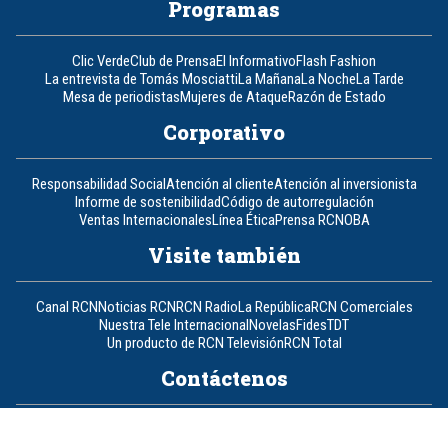
Programas
Clic Verde
Club de Prensa
El Informativo
Flash Fashion
La entrevista de Tomás Mosciatti
La Mañana
La Noche
La Tarde
Mesa de periodistas
Mujeres de Ataque
Razón de Estado
Corporativo
Responsabilidad Social
Atención al cliente
Atención al inversionista
Informe de sostenibilidad
Código de autorregulación
Ventas Internacionales
Línea Ética
Prensa RCN
OBA
Visite también
Canal RCN
Noticias RCN
RCN Radio
La República
RCN Comerciales
Nuestra Tele Internacional
Novelas
Fides
TDT
Un producto de RCN Televisión
RCN Total
Contáctenos
Teléfono
+57 (601) 426 92 92