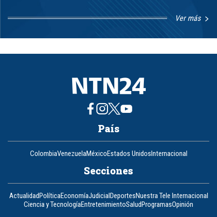
Ver más
Item
1
of
8
País
Colombia
Venezuela
México
Estados Unidos
Internacional
Secciones
Actualidad
Política
Economía
Judicial
Deportes
Nuestra Tele Internacional
Ciencia y Tecnología
Entretenimiento
Salud
Programas
Opinión