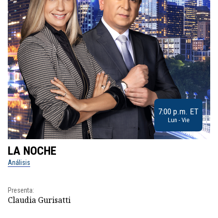
7:00 p.m. ET
Lun - Vie
LA NOCHE
L
Análisis
No
Pr
Presenta:
Id
Claudia Gurisatti
Dir