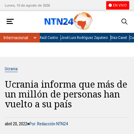
EN VIVO
Lunes, 10 de agosto de 2026
Raúl Castro
José Luis Rodríguez Zapatero
Díaz-Canel
Cu
Ucrania
Ucrania informa que más de
un millón de personas han
vuelto a su país
abril 20, 2022
Por: Redacción NTN24